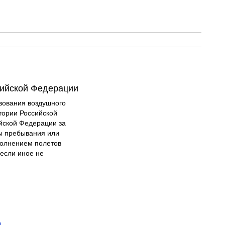
сийской Федерации
зования воздушного
тории Российской
йской Федерации за
ы пребывания или
полнением полетов
если иное не
)