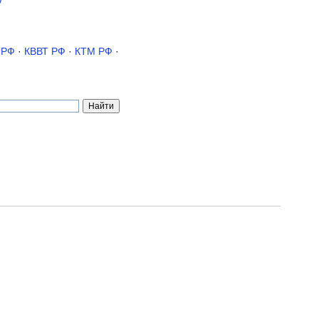
 РФ
·
КВВТ РФ
·
КТМ РФ
·