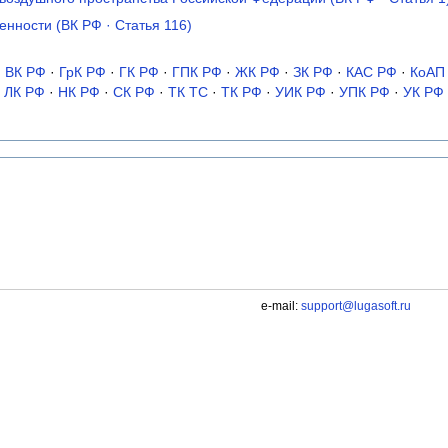
нности (ВК РФ · Статья 116)
·
ВК РФ
·
ГрК РФ
·
ГК РФ
·
ГПК РФ
·
ЖК РФ
·
ЗК РФ
·
КАС РФ
·
КоАП
ЛК РФ
·
НК РФ
·
СК РФ
·
ТК TC
·
ТК РФ
·
УИК РФ
·
УПК РФ
·
УК РФ
e-mail:
support@lugasoft.ru