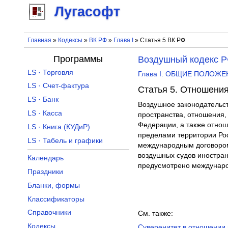
Лугасофт
Главная
»
Кодексы
»
ВК РФ
»
Глава I
» Статья 5 ВК РФ
Программы
Воздушный кодекс 
LS · Торговля
Глава I. ОБЩИЕ ПОЛОЖ
LS · Счет-фактура
Статья 5. Отношени
LS · Банк
Воздушное законодательст
LS · Касса
пространства, отношения,
Федерации, а также отнош
LS · Книга (КУДиР)
пределами территории Ро
LS · Табель и графики
международным договором
воздушных судов иностран
Календарь
предусмотрено междунаро
Праздники
Бланки, формы
Классификаторы
Справочники
См. также:
Кодексы
Суверенитет в отношении 