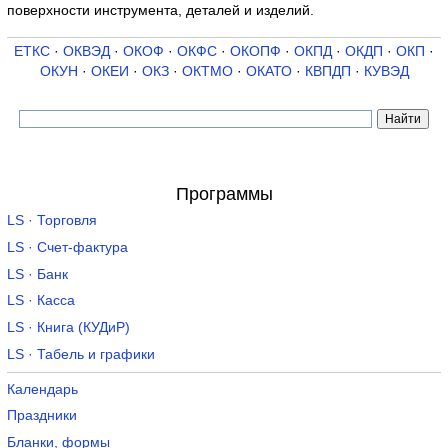
поверхности инструмента, деталей и изделий.
ЕТКС
·
ОКВЭД
·
ОКОФ
·
ОКФС
·
ОКОПФ
·
ОКПД
·
ОКДП
·
ОКП
·
ОКУН
·
ОКЕИ
·
ОКЗ
·
ОКТМО
·
ОКАТО
·
КВПДП
·
КУВЭД
Программы
LS · Торговля
LS · Счет-фактура
LS · Банк
LS · Касса
LS · Книга (КУДиР)
LS · Табель и графики
Календарь
Праздники
Бланки, формы