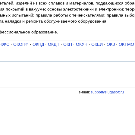
еталей, изделий из всех сплавов и материалов, поддающихся обра
я покрытий в вакууме; основы электротехники и электроники; теор
умных испытаний; правила работы с течеискателями; правила выбо
ла наладки и ремонта обслуживаемого оборудования.
фессиональное образование.
ОКФС
·
ОКОПФ
·
ОКПД
·
ОКДП
·
ОКП
·
ОКУН
·
ОКЕИ
·
ОКЗ
·
ОКТМО
e-mail:
support@lugasoft.ru