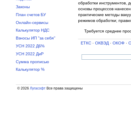
обработки инструментов, д
Законы
основы процессов нанесени
практические методы ваку
План счетов БУ
режимов обработки; прави
Онлайн-сервисы
Калькулятор НДС
Требуется среднее про
Взносы ИП "за себя"
ЕТКС
·
ОКВЭД
·
ОКОФ
·
УСН 2022 Д6%
УСН 2022 ДиР
Сумма прописью
Калькулятор %
© 2026
Лугасофт
Все права защищены