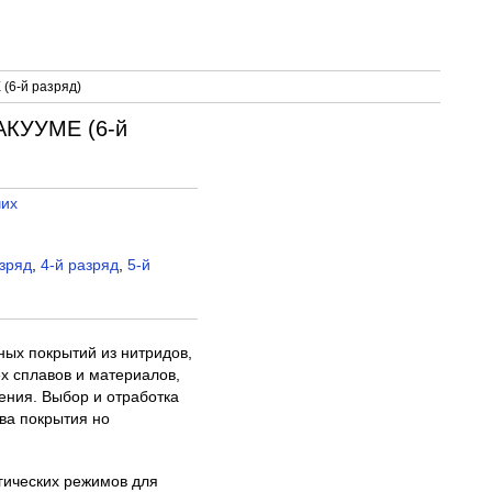
6-й разряд)
КУУМЕ (6-й
чих
азряд
,
4-й разряд
,
5-й
ных покрытий из нитридов,
ех сплавов и материалов,
ения. Выбор и отработка
ва покрытия но
гических режимов для