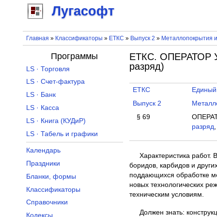
Лугасофт
Главная
»
Классификаторы
»
ЕТКС
»
Выпуск 2
»
Металлопокрытия и
Программы
ЕТКС. ОПЕРАТОР
разряд)
LS · Торговля
LS · Счет-фактура
ЕТКС
Единый
LS · Банк
Выпуск 2
Металл
LS · Касса
§ 69
ОПЕРА
LS · Книга (КУДиР)
разряд
LS · Табель и графики
Календарь
Характеристика работ. 
Праздники
боридов, карбидов и други
поддающихся обработке ме
Бланки, формы
новых технологических реж
Классификаторы
техническим условиям.
Справочники
Должен знать: констру
Кодексы