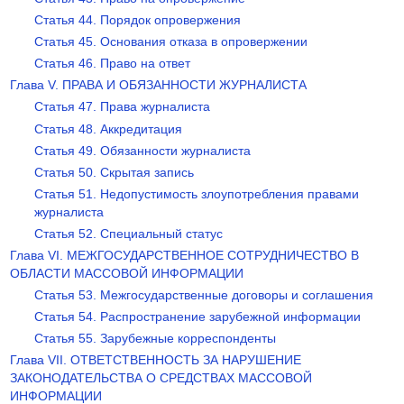
Статья 44. Порядок опровержения
Статья 45. Основания отказа в опровержении
Статья 46. Право на ответ
Глава V. ПРАВА И ОБЯЗАННОСТИ ЖУРНАЛИСТА
Статья 47. Права журналиста
Статья 48. Аккредитация
Статья 49. Обязанности журналиста
Статья 50. Скрытая запись
Статья 51. Недопустимость злоупотребления правами
журналиста
Статья 52. Специальный статус
Глава VI. МЕЖГОСУДАРСТВЕННОЕ СОТРУДНИЧЕСТВО В
ОБЛАСТИ МАССОВОЙ ИНФОРМАЦИИ
Статья 53. Межгосударственные договоры и соглашения
Статья 54. Распространение зарубежной информации
Статья 55. Зарубежные корреспонденты
Глава VII. ОТВЕТСТВЕННОСТЬ ЗА НАРУШЕНИЕ
ЗАКОНОДАТЕЛЬСТВА О СРЕДСТВАХ МАССОВОЙ
ИНФОРМАЦИИ