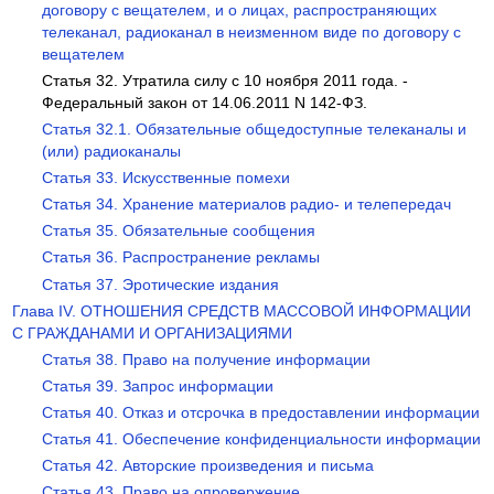
договору с вещателем, и о лицах, распространяющих
телеканал, радиоканал в неизменном виде по договору с
вещателем
Статья 32. Утратила силу с 10 ноября 2011 года. -
Федеральный закон от 14.06.2011 N 142-ФЗ.
Статья 32.1. Обязательные общедоступные телеканалы и
(или) радиоканалы
Статья 33. Искусственные помехи
Статья 34. Хранение материалов радио- и телепередач
Статья 35. Обязательные сообщения
Статья 36. Распространение рекламы
Статья 37. Эротические издания
Глава IV. ОТНОШЕНИЯ СРЕДСТВ МАССОВОЙ ИНФОРМАЦИИ
С ГРАЖДАНАМИ И ОРГАНИЗАЦИЯМИ
Статья 38. Право на получение информации
Статья 39. Запрос информации
Статья 40. Отказ и отсрочка в предоставлении информации
Статья 41. Обеспечение конфиденциальности информации
Статья 42. Авторские произведения и письма
Статья 43. Право на опровержение