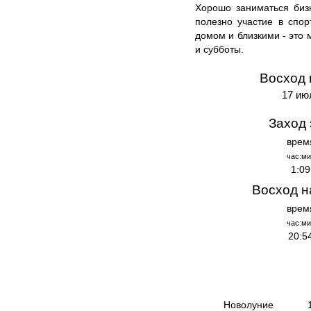
Хорошо заниматься бизн
полезно участие в спо
домом и близкими - это 
и субботы.
Восход 
17 ию
Заход 
врем
час:ми
1:09
Восход н
врем
час:ми
20:5
Новолуние