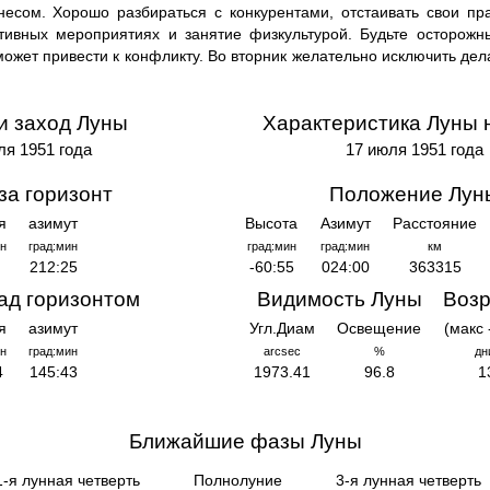
есом. Хорошо разбираться с конкурентами, отстаивать свои пра
ртивных мероприятиях и занятие физкультурой. Будьте осторожн
может привести к конфликту. Во вторник желательно исключить де
и заход Луны
Характеристика Луны 
ля 1951 года
17 июля 1951 года
за горизонт
Положение Лун
я
азимут
Высота
Азимут
Расстояние
н
град:мин
град:мин
град:мин
км
212:25
-60:55
024:00
363315
ад горизонтом
Видимость Луны
Возр
я
азимут
Угл.Диам
Освещение
(макс 
н
град:мин
arcsec
%
дн
4
145:43
1973.41
96.8
1
Ближайшие фазы Луны
1-я лунная четверть
Полнолуние
3-я лунная четверть