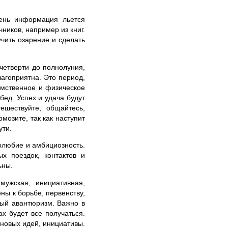
ень информация льется
иков, например из книг.
чить озарение и сделать
четверти до полнолуния,
агоприятна. Это период,
умственное и физическое
бед. Успех и удача будут
ешествуйте, общайтесь,
мозите, так как наступит
ути.
олюбие и амбициозность.
х поездок, контактов и
ьны.
мужская, инициативная,
ны к борьбе, первенству,
ный авантюризм. Важно в
ах будет все получаться.
новых идей, инициативы.