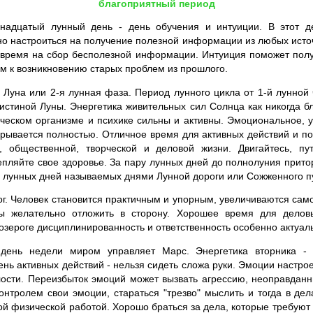
благоприятный период
надцатый лунный день - день обучения и интуиции. В этот д
о настроиться на получение полезной информации из любых источн
 время на сбор бесполезной информации. Интуиция поможет полу
ым к возникновению старых проблем из прошлого.
уна или 2-я лунная фаза. Период лунного цикла от 1-й лунной 
истиной Луны. Энергетика живительных сил Солнца как никогда бл
еческом организме и психике сильны и активны. Эмоциональное, 
рывается полностью. Отличное время для активных действий и по
й, общественной, творческой и деловой жизни. Двигайтесь, пут
епляйте свое здоровье. За пару лунных дней до полнолуния притор
 лунных дней называемых днями Лунной дороги или Сожженного п
ог. Человек становится практичным и упорным, увеличиваются сам
 желательно отложить в сторону. Хорошее время для деловы
Козероге дисциплинированность и ответственность особенно актуал
день недели миром управляет Марс. Энергетика вторника - 
ень активных действий - нельзя сидеть сложа руки. Эмоции настрое
алости. Переизбыток эмоций может вызвать агрессию, неоправдан
онтролем свои эмоции, стараться "трезво" мыслить и тогда в дел
й физической работой. Хорошо браться за дела, которые требуют 