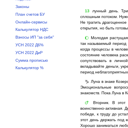
Законы
13
лунный день. Три
План счетов БУ
сплошным потоком. Нужн
Онлайн-сервисы
Не тратить драгоценное
открытия, но быть готов
Калькулятор НДС
Взносы ИП "за себя"
Молодая растущая Л
🌔
так называемый период 
УСН 2022 Д6%
когда процессы в челов
УСН 2022 ДиР
состояние человека раск
Сумма прописью
сопутствовать в лично
вкладывайте деньги, укр
Калькулятор %
период неблагоприятных
Луна в знаке Козер
♑
Эмоциональные вопросы
знакомств. Пока Луна в 
Вторник. В этот 
♂
воинственно-активная. Д
победе, к труду до уст
этот день держать под к
Хорошо заниматься любо