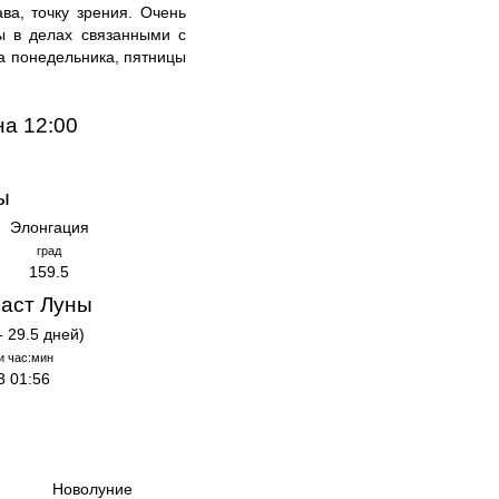
ва, точку зрения. Очень
ы в делах связанными с
ла понедельника, пятницы
на 12:00
ы
Элонгация
град
159.5
аст Луны
- 29.5 дней)
и час:мин
3 01:56
Новолуние