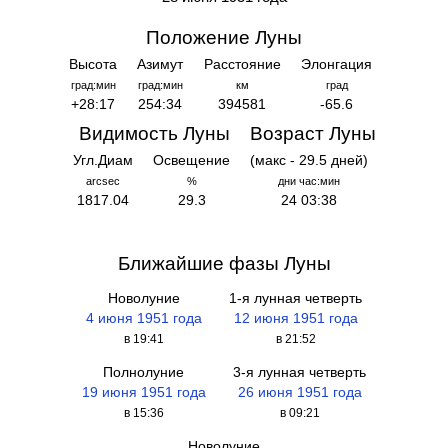
Положение Луны
Высота
Азимут
Расстояние
Элонгация
град:мин
град:мин
км
град
+28:17
254:34
394581
-65.6
Видимость Луны
Возраст Луны
Угл.Диам
Освещение
(макс - 29.5 дней)
arcsec
%
дни час:мин
1817.04
29.3
24 03:38
Ближайшие фазы Луны
Новолуние
1-я лунная четверть
4 июня 1951 года
12 июня 1951 года
в 19:41
в 21:52
Полнолуние
3-я лунная четверть
19 июня 1951 года
26 июня 1951 года
в 15:36
в 09:21
Новолуние