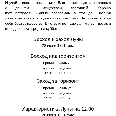
Изучайте иностранные языки. Благоприятны дела связанные
с деньгами, имуществом, торговлей. Хорошо
путешествовать. Любым проблемам в этот день нельзя
давать развиваться, нужно их гасить сразу. Не стремитесь на
себя брать лидерство. В четверг не надо заниматься делами
понедельника, среды и субботы.
Восход и заход Луны
28 июня 1951 года
Восход над горизонтом
время
азимут
час:мин
град:мин
0:18
067:30
Заход за горизонт
время
азимут
час:мин
град:мин
15:39
299:02
Характеристика Луны на 12:00
28 июня 1951 года