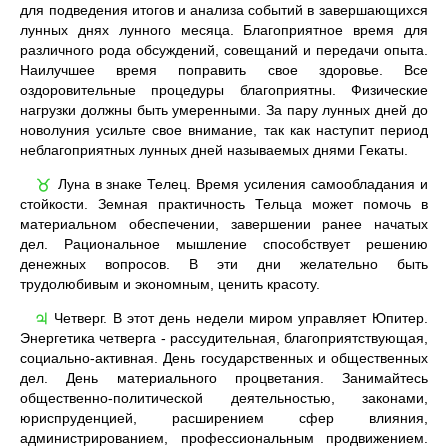
для подведения итогов и анализа событий в завершающихся
лунных днях лунного месяца. Благоприятное время для
различного рода обсуждений, совещаний и передачи опыта.
Наилучшее время поправить свое здоровье. Все
оздоровительные процедуры благоприятны. Физические
нагрузки должны быть умеренными. За пару лунных дней до
новолуния усильте свое внимание, так как наступит период
неблагоприятных лунных дней называемых днями Гекаты.
Луна в знаке Телец. Время усиления самообладания и
♉
стойкости. Земная практичность Тельца может помочь в
материальном обеспечении, завершении ранее начатых
дел. Рациональное мышление способствует решению
денежных вопросов. В эти дни желательно быть
трудолюбивым и экономным, ценить красоту.
Четверг. В этот день недели миром управляет Юпитер.
♃
Энергетика четверга - рассудительная, благоприятствующая,
социально-активная. День государственных и общественных
дел. День материального процветания. Занимайтесь
общественно-политической деятельностью, законами,
юриспруденцией, расширением сфер влияния,
администрированием, профессиональным продвижением.