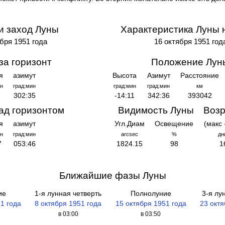
и заход Луны
Характеристика Луны 
бря 1951 года
16 октября 1951 год
за горизонт
Положение Лун
я
азимут
Высота
Азимут
Расстояние
н
град:мин
град:мин
град:мин
км
302:35
-14:11
342:36
393042
ад горизонтом
Видимость Луны
Возр
я
азимут
Угл.Диам
Освещение
(макс 
н
град:мин
arcsec
%
дн
7
053:46
1824.15
98
1
Ближайшие фазы Луны
ие
1-я лунная четверть
Полнолуние
3-я лу
51 года
8 октября 1951 года
15 октября 1951 года
23 октя
в 03:00
в 03:50