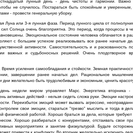
тнадцатый лунный день - день чистоты и гармонии. Важно
 чтобы не случилось. Постараться быть спокойным и умеренным, 
ами - провести генеральную уборку.
 Луна или 3-я лунная фаза. Период лунного цикла от полнолуния 
 сил Солнца очень благоприятна. Это период, когда процессы в ч
авновешены. Эмоциональное состояние человека облачается в р
воляют с большим успехом реализовывать все ранее начатые де
умственной активности. Самостоятельность и и раскованность п
тии важных и судьбоносных решений. Очень плодотворное вр
. Время усиления самообладания и стойкости. Земная практичност
ении, завершении ранее начатых дел. Рациональное мышление
и дни желательно быть трудолюбивым и экономным, ценить красоту
день недели миром управляет Марс. Энергетика вторника - 
ень активных действий - нельзя сидеть сложа руки. Эмоции настрое
алости. Переизбыток эмоций может вызвать агрессию, неоправдан
онтролем свои эмоции, стараться "трезво" мыслить и тогда в дел
й физической работой. Хорошо браться за дела, которые требуют 
есом. Хорошо разбираться с конкурентами, отстаивать свои пра
ртивных мероприятиях и занятие физкультурой. Будьте осторожн
может привести к конфликту. Во вторник желательно исключить де