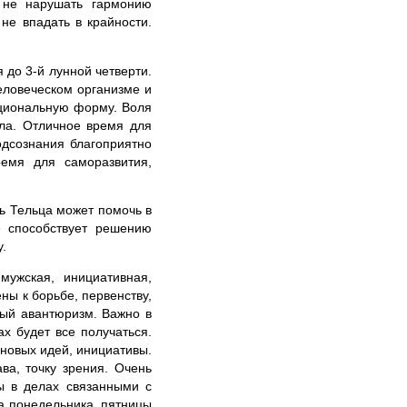
 не нарушать гармонию
не впадать в крайности.
до 3-й лунной четверти.
еловеческом организме и
ациональную форму. Воля
ла. Отличное время для
одсознания благоприятно
емя для саморазвития,
ь Тельца может помочь в
 способствует решению
.
мужская, инициативная,
ны к борьбе, первенству,
ный авантюризм. Важно в
ах будет все получаться.
новых идей, инициативы.
ва, точку зрения. Очень
ы в делах связанными с
ла понедельника, пятницы