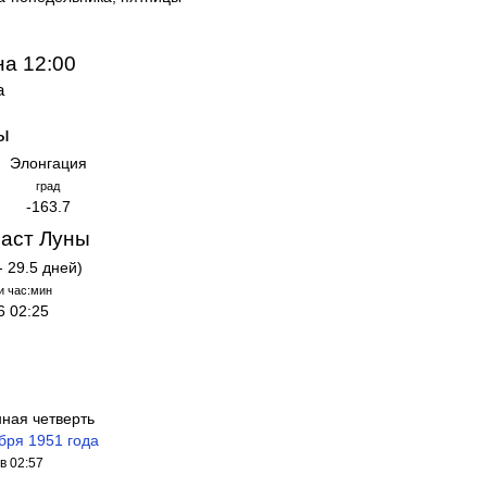
на 12:00
а
ы
Элонгация
град
-163.7
аст Луны
- 29.5 дней)
и час:мин
6 02:25
нная четверть
бря 1951 года
в 02:57