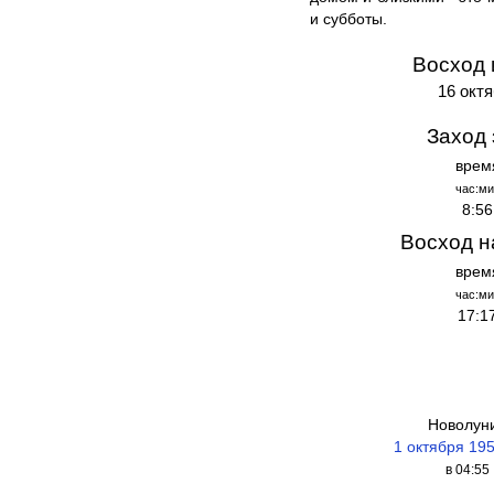
и субботы.
Восход 
16 октя
Заход 
врем
час:ми
8:56
Восход н
врем
час:ми
17:1
Новолун
1 октября 19
в 04:55