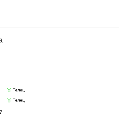
а
Телец
♉
Телец
♉
7