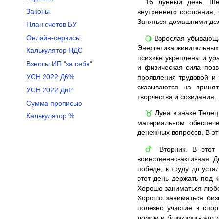
16
лунный день. Шес
Законы
внутреннего состояния,
Заняться домашними дел
План счетов БУ
Онлайн-сервисы
Взрослая убывающая
🌖
Энергетика живительных
Калькулятор НДС
психике укреплены и ур
Взносы ИП "за себя"
и физическая сила поз
УСН 2022 Д6%
проявления трудовой и 
сказываются на приня
УСН 2022 ДиР
творчества и созидания.
Сумма прописью
Луна в знаке Телец
♉
Калькулятор %
материальном обеспеч
денежных вопросов. В эт
Вторник. В этот 
♂
воинственно-активная. Д
победе, к труду до уст
этот день держать под к
Хорошо заниматься любо
Хорошо заниматься бизн
полезно участие в спо
домом и близкими - это 