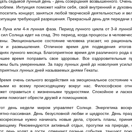
ать седьмой лунный день - день созерцания возвышенного. Очень 
роблем. Интуиция поможет найти себя, свой внутренний и духовн
 посетить концерт, заняться любой творческой деятельностью и ве
ситуации требующей разрешения. Прекрасный день для передачи 
Луна или 4-я лунная фаза. Период лунного цикла от 3-й лунной
сил Солнца идет на спад. Это период, когда процессы в человече
ны. Эмоциональное состояние человека угасает, но рациона
ти и размышления. Отличное время для подведения итого
нях лунного месяца. Благоприятное время для различного рода 
чшее время поправить свое здоровье. Все оздоровительные п
лжны быть умеренными. За пару лунных дней до новолуния усильте
оприятных лунных дней называемых днями Гекаты.
 Время очень сильного воздействия на эмоциональное состояние 
выми ко всему происходящему вокруг нас. Философское отн
жет справиться с жизненными трудностями. Спокойное и ласк
ниям помогает обрести друзей и помощников.
от день недели миром управляет Солнце. Энергетика воскре
ятно-пассивная. День безусловной любви и щедрости. День праз
воскресенье нужно начинать новые дела, строить планы, прин
жающему. Рекомендуются активный отдых, прогулки на природе, 
т день ходят в гости, отмечают разные события, танцуют, пою