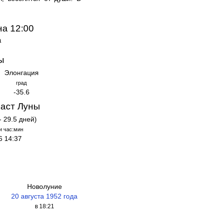
на 12:00
а
ы
Элонгация
град
-35.6
аст Луны
- 29.5 дней)
и час:мин
6 14:37
Новолуние
20 августа 1952 года
в 18:21