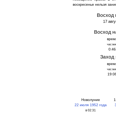
воскресенье нельзя зани
Восход 
17 авг
Восход н
врем
час:ми
0:46
Заход 
врем
час:ми
19:0
Новолуние
1
22 июля 1952 года
в 02:31