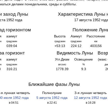
маться делами понедельника, среды и субботы.
и заход Луны
Характеристика Луны 
уста 1952 года
17 августа 1952 год
ад горизонтом
Положение Лун
я
азимут
Высота
Азимут
Расстояние
н
град:мин
град:мин
град:мин
км
039:04
+53:13
224:12
403156
за горизонт
Видимость Луны
Возр
я
азимут
Угл.Диам
Освещение
(макс 
н
град:мин
arcsec
%
дн
8
316:21
1778.39
9.3
2
Ближайшие фазы Луны
-я лунная четверть
Полнолуние
3-я лунная четверть
30 июля 1952 года
5 августа 1952 года
12 августа 1952 года
в 04:51
в 22:41
в 16:28