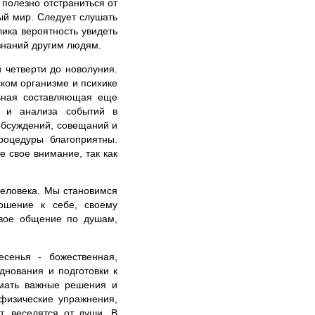
полезно отстраниться от
ый мир. Следует слушать
лика вероятность увидеть
знаний другим людям.
 четверти до новолуния.
ском организме и психике
льная составляющая еще
в и анализа событий в
обсуждений, совещаний и
роцедуры благоприятны.
 свое внимание, так как
человека. Мы становимся
ошение к себе, своему
овое общение по душам,
сенья - божественная,
днования и подготовки к
имать важные решения и
физические упражнения,
т, веселятся от души. В