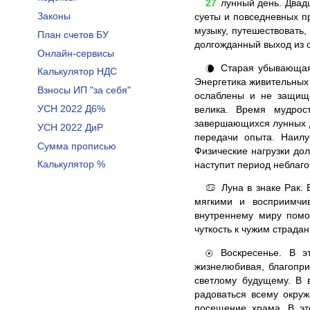
27
лунный день. Двадц
Законы
суеты и повседневных п
музыку, путешествовать,
План счетов БУ
долгожданный выход из 
Онлайн-сервисы
Старая убывающая 
🌘
Калькулятор НДС
Энергетика живительных 
Взносы ИП "за себя"
ослаблены и не защище
УСН 2022 Д6%
велика. Время мудрос
завершающихся лунных д
УСН 2022 ДиР
передачи опыта. Наилу
Сумма прописью
Физические нагрузки до
Калькулятор %
наступит период неблаг
Луна в знаке Рак.
♋
мягкими и восприимчи
внутреннему миру помо
чуткость к чужим страда
Воскресенье. В эт
☉
жизнелюбивая, благопри
светлому будущему. В 
радоваться всему окру
посещение храма. В это