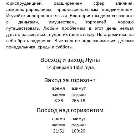
юриспруденцией, расширением сфер влияния,
администрированием, профессиональным продвижением.
Изучайте иностранные языки. Благоприятны дела связанные
с деньгами, имуществом, торговлей. Хорошо
путешествовать. Любым проблемам в этот день нельзя
давать развиваться, нужно их гасить сразу. Не стремитесь на
себя брать лидерство. В четверг не надо заниматься делами
понедельника, среды и субботы.
Восход и заход Луны
14 февраля 1952 года
Заход за горизонт
время
азимут
час:мин
град:мин
8:38
265:18
Восход над горизонтом
время
азимут
час:мин
град:мин
21:51
100:20