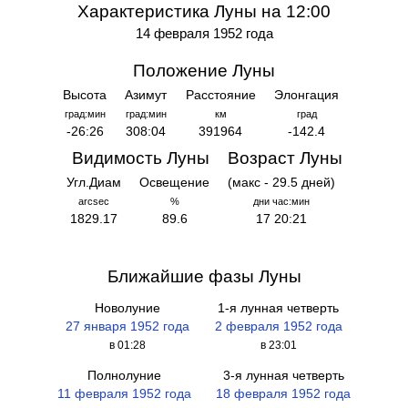
Характеристика Луны на 12:00
14 февраля 1952 года
Положение Луны
Высота
Азимут
Расстояние
Элонгация
град:мин
град:мин
км
град
-26:26
308:04
391964
-142.4
Видимость Луны
Возраст Луны
Угл.Диам
Освещение
(макс - 29.5 дней)
arcsec
%
дни час:мин
1829.17
89.6
17 20:21
Ближайшие фазы Луны
Новолуние
1-я лунная четверть
27 января 1952 года
2 февраля 1952 года
в 01:28
в 23:01
Полнолуние
3-я лунная четверть
11 февраля 1952 года
18 февраля 1952 года