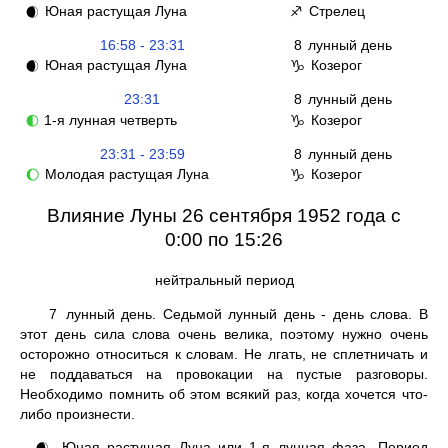
Юная растущая Луна
Стрелец
🌒
♐
16:58 - 23:31
8
лунный день
Юная растущая Луна
Козерог
🌒
♑
23:31
8
лунный день
1-я лунная четверть
Козерог
🌓
♑
23:31 - 23:59
8
лунный день
Молодая растущая Луна
Козерог
🌔
♑
Влияние Луны 26 сентября 1952 года с
0:00 по 15:26
нейтральный период
7
лунный день. Седьмой лунный день - день слова. В
этот день сила слова очень велика, поэтому нужно очень
осторожно относиться к словам. Не лгать, не сплетничать и
не поддаваться на провокации на пустые разговоры.
Необходимо помнить об этом всякий раз, когда хочется что-
либо произнести.
Юная растущая Луна или 1-я лунная фаза. Период