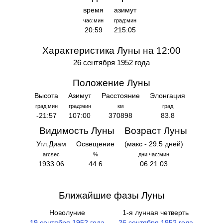
время
азимут
час:мин
град:мин
20:59
215:05
Характеристика Луны на 12:00
26 сентября 1952 года
Положение Луны
Высота
Азимут
Расстояние
Элонгация
град:мин
град:мин
км
град
-21:57
107:00
370898
83.8
Видимость Луны
Возраст Луны
Угл.Диам
Освещение
(макс - 29.5 дней)
arcsec
%
дни час:мин
1933.06
44.6
06 21:03
Ближайшие фазы Луны
Новолуние
1-я лунная четверть
19 сентября 1952 года
26 сентября 1952 года