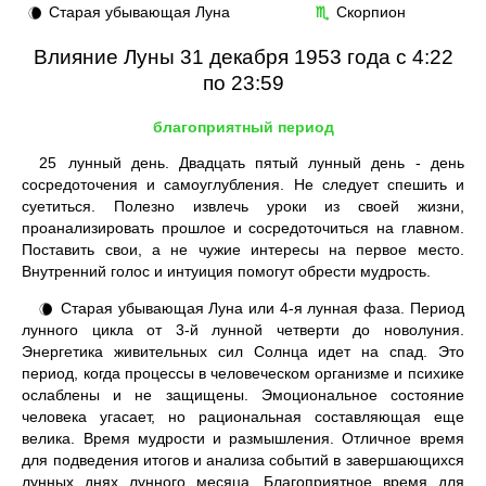
Старая убывающая Луна
Скорпион
🌘
♏
Влияние Луны 31 декабря 1953 года с 4:22
по 23:59
благоприятный период
25
лунный день. Двадцать пятый лунный день - день
сосредоточения и самоуглубления. Не следует спешить и
суетиться. Полезно извлечь уроки из своей жизни,
проанализировать прошлое и сосредоточиться на главном.
Поставить свои, а не чужие интересы на первое место.
Внутренний голос и интуиция помогут обрести мудрость.
Старая убывающая Луна или 4-я лунная фаза. Период
🌘
лунного цикла от 3-й лунной четверти до новолуния.
Энергетика живительных сил Солнца идет на спад. Это
период, когда процессы в человеческом организме и психике
ослаблены и не защищены. Эмоциональное состояние
человека угасает, но рациональная составляющая еще
велика. Время мудрости и размышления. Отличное время
для подведения итогов и анализа событий в завершающихся
лунных днях лунного месяца. Благоприятное время для