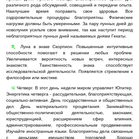
различного рода обсуждений, совещаний и передачи опыта.
Наилучшее время поправить свое здоровье. Все
оздоровительные процедуры благоприятны. Физические
нагрузки должны быть умеренными. За пару лунных дней до
новолуния усильте свое внимание, так как наступит период
неблагоприятных лунных дней называемых днями Гекаты.
Луна в знаке Скорпион. Повышенные интуитивные
♏
способности помогают в решении любых проблем.
Увеличивается вероятность новых встреч, интересных
знакомств. Таинственность знака способствует
исследовательской деятельности. Появляется стремление к
философии или мистике.
Четверг. В этот день недели миром управляет Юпитер.
♃
Энергетика четверга - рассудительная, благоприятствующая,
социально-активная. День государственных и общественных
дел. День материального процветания. Занимайтесь
общественно-политической деятельностью, законами,
юриспруденцией, расширением сфер влияния,
администрированием, профессиональным продвижением.
Изучайте иностранные языки. Благоприятны дела связанные
с деньгами, имуществом, торговлей. Хорошо