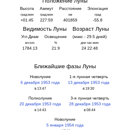
Положение Луны
Высота
Азимут
Расстояние
Элонгация
град:мин
град:мин
км
град
+01:45
227:59
401859
-55.8
Видимость Луны
Возраст Луны
Угл.Диам
Освещение
(макс - 29.5 дней)
arcsec
%
дни час:мин
1784.13
21.9
24 22:48
Ближайшие фазы Луны
Новолуние
1-я лунная четверть
6 декабря 1953 года
13 декабря 1953 года
в 13:47
в 19:30
Полнолуние
3-я лунная четверть
20 декабря 1953 года
28 декабря 1953 года
в 14:43
в 08:44
Новолуние
5 января 1954 года