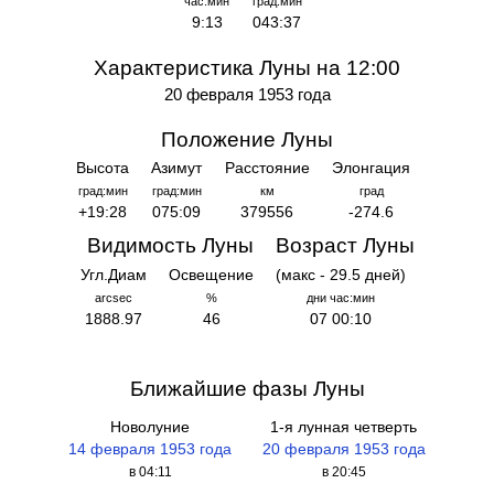
час:мин
град:мин
9:13
043:37
Характеристика Луны на 12:00
20 февраля 1953 года
Положение Луны
Высота
Азимут
Расстояние
Элонгация
град:мин
град:мин
км
град
+19:28
075:09
379556
-274.6
Видимость Луны
Возраст Луны
Угл.Диам
Освещение
(макс - 29.5 дней)
arcsec
%
дни час:мин
1888.97
46
07 00:10
Ближайшие фазы Луны
Новолуние
1-я лунная четверть
14 февраля 1953 года
20 февраля 1953 года
в 04:11
в 20:45