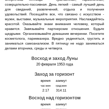
созерцательно-пассивная. День легкий - самый лучший день
для свиданий, развлечений, отдыха и получения
удовольствий. Посещайте все, что связано с искусством -
музеи, выставки, музыкальные мероприятия. Наслаждайтесь
красотой. Оказывайте знаки внимания человеку, который
нравится. Завязывайте партнерские отношения. Будьте
щедрыми. Организовывайте домашние вечеринки. Посетите
косметолога, парикмахера. Вредно уединяться, грустить и
заниматься самоанализом. В пятницу не надо заниматься
делами вторника, среды и четверга.
Восход и заход Луны
20 февраля 1953 года
Заход за горизонт
время
азимут
час:мин
град:мин
2:17
314:11
Восход над горизонтом
время
азимут