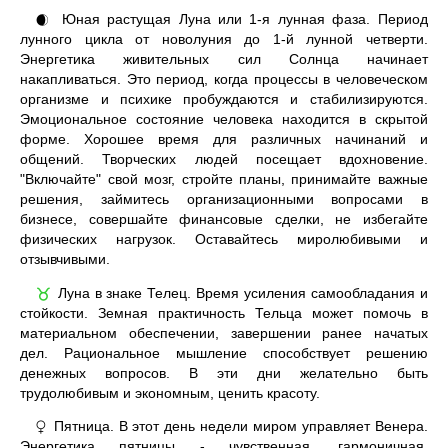
Юная растущая Луна или 1-я лунная фаза. Период
🌒
лунного цикла от новолуния до 1-й лунной четверти.
Энергетика живительных сил Солнца начинает
накапливаться. Это период, когда процессы в человеческом
организме и психике пробуждаются и стабилизируются.
Эмоциональное состояние человека находится в скрытой
форме. Хорошее время для различных начинаний и
общений. Творческих людей посещает вдохновение.
"Включайте" свой мозг, стройте планы, принимайте важные
решения, займитесь организационными вопросами в
бизнесе, совершайте финансовые сделки, не избегайте
физических нагрузок. Оставайтесь миролюбивыми и
отзывчивыми.
Луна в знаке Телец. Время усиления самообладания и
♉
стойкости. Земная практичность Тельца может помочь в
материальном обеспечении, завершении ранее начатых
дел. Рациональное мышление способствует решению
денежных вопросов. В эти дни желательно быть
трудолюбивым и экономным, ценить красоту.
Пятница. В этот день недели миром управляет Венера.
♀
Энергетика пятницы - чувственная, гармоничная,