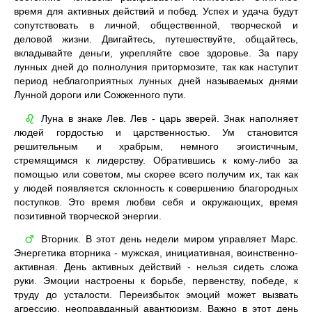
время для активных действий и побед. Успех и удача будут
сопутствовать в личной, общественной, творческой и
деловой жизни. Двигайтесь, путешествуйте, общайтесь,
вкладывайте деньги, укрепляйте свое здоровье. За пару
лунных дней до полнолуния притормозите, так как наступит
период неблагоприятных лунных дней называемых днями
Лунной дороги или Сожженного пути.
Луна в знаке Лев. Лев - царь зверей. Знак наполняет
♌
людей гордостью и царственностью. Ум становится
решительным и храбрым, немного эгоистичным,
стремящимся к лидерству. Обратившись к кому-либо за
помощью или советом, мы скорее всего получим их, так как
у людей появляется склонность к совершению благородных
поступков. Это время любви себя и окружающих, время
позитивной творческой энергии.
Вторник. В этот день недели миром управляет Марс.
♂
Энергетика вторника - мужская, инициативная, воинственно-
активная. День активных действий - нельзя сидеть сложа
руки. Эмоции настроены к борьбе, первенству, победе, к
труду до усталости. Переизбыток эмоций может вызвать
агрессию, неоправданный авантюризм. Важно в этот день