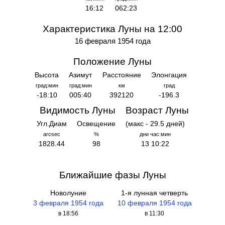
16:12
062:23
Характеристика Луны на 12:00
16 февраля 1954 года
Положение Луны
Высота
Азимут
Расстояние
Элонгация
град:мин
град:мин
км
град
-18:10
005:40
392120
-196.3
Видимость Луны
Возраст Луны
Угл.Диам
Освещение
(макс - 29.5 дней)
arcsec
%
дни час:мин
1828.44
98
13 10:22
Ближайшие фазы Луны
Новолуние
1-я лунная четверть
3 февраля 1954 года
10 февраля 1954 года
в 18:56
в 11:30