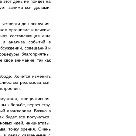
 этот день не пойдет на
ует заниматься делами,
 четверти до новолуния.
ском организме и психике
льная составляющая еще
в и анализа событий в
обсуждений, совещаний и
роцедуры благоприятны.
 свое внимание, так как
ободе. Хочется изменить
олностью реализоваться.
астроения.
мужская, инициативная,
ны к борьбе, первенству,
ный авантюризм. Важно в
ах будет все получаться.
новых идей, инициативы.
ва, точку зрения. Очень
ы в делах связанными с