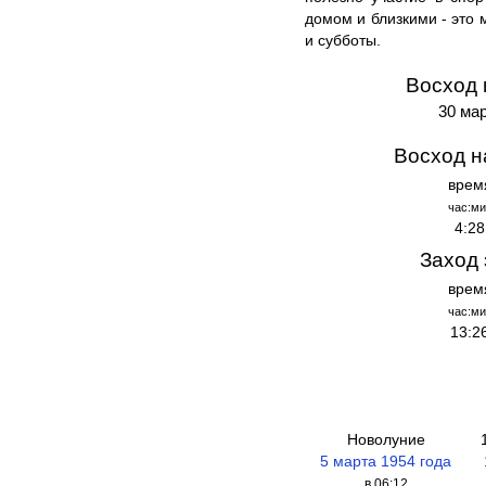
домом и близкими - это 
и субботы.
Восход 
30 мар
Восход н
врем
час:ми
4:28
Заход 
врем
час:ми
13:2
Новолуние
5 марта 1954 года
в 06:12