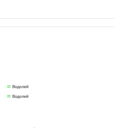
Водолей
♒
Водолей
♒
9