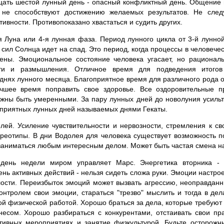
ать шестой лунный день - опасный конфликтный день. Общение в
 не способствуют достижению желаемых результатов. Не след
вности. Противопоказано хвастаться и судить других.
Луна или 4-я лунная фаза. Период лунного цикла от 3-й лунной
сил Солнца идет на спад. Это период, когда процессы в человече
ны. Эмоциональное состояние человека угасает, но рациона
ти и размышления. Отличное время для подведения итого
нях лунного месяца. Благоприятное время для различного рода 
чшее время поправить свое здоровье. Все оздоровительные п
лжны быть умеренными. За пару лунных дней до новолуния усильте
оприятных лунных дней называемых днями Гекаты.
лей. Усиление чувствительности и нервозности, стремления к св
ереотипы. В дни Водолея для человека существует возможность п
заниматься любым интересным делом. Может быть частая смена н
день недели миром управляет Марс. Энергетика вторника - 
ень активных действий - нельзя сидеть сложа руки. Эмоции настрое
алости. Переизбыток эмоций может вызвать агрессию, неоправдан
онтролем свои эмоции, стараться "трезво" мыслить и тогда в дел
й физической работой. Хорошо браться за дела, которые требуют 
есом. Хорошо разбираться с конкурентами, отстаивать свои пра
ртивных мероприятиях и занятие физкультурой. Будьте осторожн