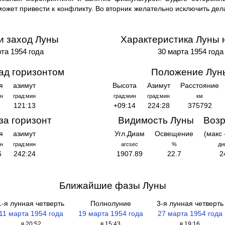
может привести к конфликту. Во вторник желательно исключить де
и заход Луны
Характеристика Луны 
та 1954 года
30 марта 1954 года
ад горизонтом
Положение Лун
я
азимут
Высота
Азимут
Расстояние
н
град:мин
град:мин
град:мин
км
121:13
+09:14
224:28
375792
за горизонт
Видимость Луны
Возр
я
азимут
Угл.Диам
Освещение
(макс 
н
град:мин
arcsec
%
дн
6
242:24
1907.89
22.7
2
Ближайшие фазы Луны
1-я лунная четверть
Полнолуние
3-я лунная четверть
11 марта 1954 года
19 марта 1954 года
27 марта 1954 года
в 20:52
в 15:43
в 19:16