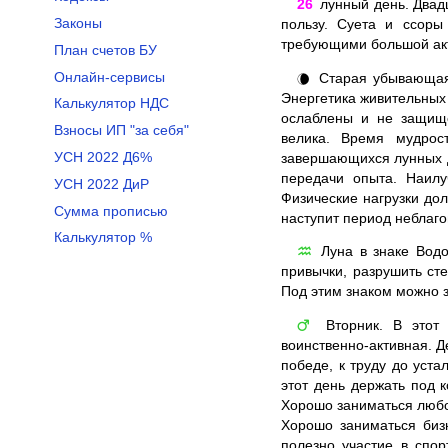
26
лунный день. Двадц
Законы
пользу. Суета и ссоры
требующими большой акти
План счетов БУ
Онлайн-сервисы
Старая убывающая 
🌘
Энергетика живительных 
Калькулятор НДС
ослаблены и не защище
Взносы ИП "за себя"
велика. Время мудрос
УСН 2022 Д6%
завершающихся лунных д
передачи опыта. Наилу
УСН 2022 ДиР
Физические нагрузки до
Сумма прописью
наступит период неблаг
Калькулятор %
Луна в знаке Водо
♒
привычки, разрушить ст
Под этим знаком можно 
Вторник. В этот 
♂
воинственно-активная. Д
победе, к труду до уст
этот день держать под к
Хорошо заниматься любо
Хорошо заниматься бизн
полезно участие в спо