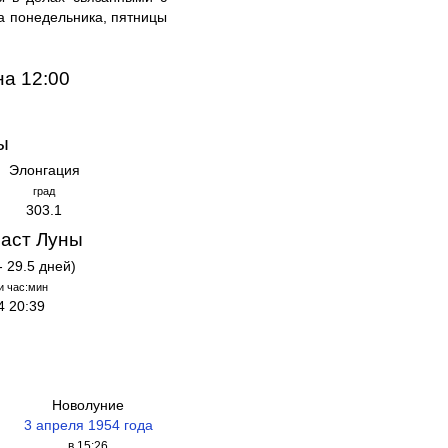
ла понедельника, пятницы
на 12:00
ы
Элонгация
град
303.1
аст Луны
- 29.5 дней)
и час:мин
4 20:39
Новолуние
3 апреля 1954 года
в 15:26