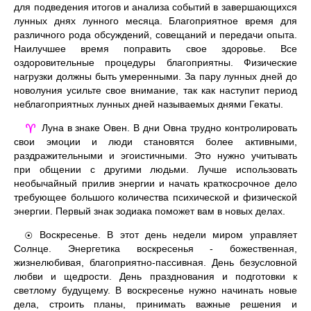
для подведения итогов и анализа событий в завершающихся
лунных днях лунного месяца. Благоприятное время для
различного рода обсуждений, совещаний и передачи опыта.
Наилучшее время поправить свое здоровье. Все
оздоровительные процедуры благоприятны. Физические
нагрузки должны быть умеренными. За пару лунных дней до
новолуния усильте свое внимание, так как наступит период
неблагоприятных лунных дней называемых днями Гекаты.
Луна в знаке Овен. В дни Овна трудно контролировать
♈
свои эмоции и люди становятся более активными,
раздражительными и эгоистичными. Это нужно учитывать
при общении с другими людьми. Лучше использовать
необычайный прилив энергии и начать краткосрочное дело
требующее большого количества психической и физической
энергии. Первый знак зодиака поможет вам в новых делах.
Воскресенье. В этот день недели миром управляет
☉
Солнце. Энергетика воскресенья - божественная,
жизнелюбивая, благоприятно-пассивная. День безусловной
любви и щедрости. День празднования и подготовки к
светлому будущему. В воскресенье нужно начинать новые
дела, строить планы, принимать важные решения и