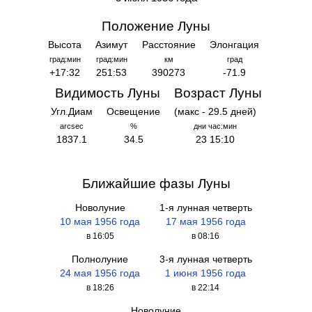
Положение Луны
Высота
Азимут
Расстояние
Элонгация
град:мин
град:мин
км
град
+17:32
251:53
390273
-71.9
Видимость Луны
Возраст Луны
Угл.Диам
Освещение
(макс - 29.5 дней)
arcsec
%
дни час:мин
1837.1
34.5
23 15:10
Ближайшие фазы Луны
Новолуние
1-я лунная четверть
10 мая 1956 года
17 мая 1956 года
в 16:05
в 08:16
Полнолуние
3-я лунная четверть
24 мая 1956 года
1 июня 1956 года
в 18:26
в 22:14
Новолуние