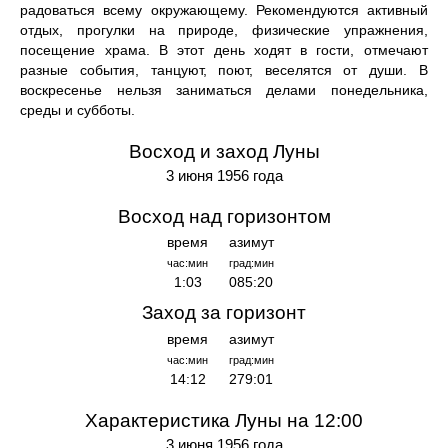
радоваться всему окружающему. Рекомендуются активный
отдых, прогулки на природе, физические упражнения,
посещение храма. В этот день ходят в гости, отмечают
разные события, танцуют, поют, веселятся от души. В
воскресенье нельзя заниматься делами понедельника,
среды и субботы.
Восход и заход Луны
3 июня 1956 года
Восход над горизонтом
время
азимут
час:мин
град:мин
1:03
085:20
Заход за горизонт
время
азимут
час:мин
град:мин
14:12
279:01
Характеристика Луны на 12:00
3 июня 1956 года