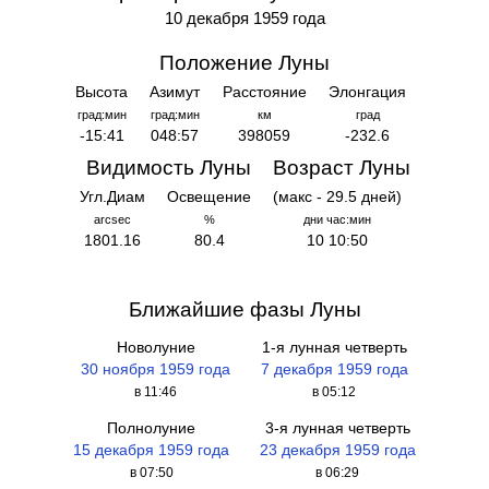
10 декабря 1959 года
Положение Луны
Высота
Азимут
Расстояние
Элонгация
град:мин
град:мин
км
град
-15:41
048:57
398059
-232.6
Видимость Луны
Возраст Луны
Угл.Диам
Освещение
(макс - 29.5 дней)
arcsec
%
дни час:мин
1801.16
80.4
10 10:50
Ближайшие фазы Луны
Новолуние
1-я лунная четверть
30 ноября 1959 года
7 декабря 1959 года
в 11:46
в 05:12
Полнолуние
3-я лунная четверть
15 декабря 1959 года
23 декабря 1959 года
в 07:50
в 06:29