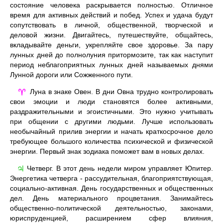
состояние человека раскрывается полностью. Отличное
время для активных действий и побед. Успех и удача будут
сопутствовать в личной, общественной, творческой и
деловой жизни. Двигайтесь, путешествуйте, общайтесь,
вкладывайте деньги, укрепляйте свое здоровье. За пару
лунных дней до полнолуния притормозите, так как наступит
период неблагоприятных лунных дней называемых днями
Лунной дороги или Сожженного пути.
Луна в знаке Овен. В дни Овна трудно контролировать
♈
свои эмоции и люди становятся более активными,
раздражительными и эгоистичными. Это нужно учитывать
при общении с другими людьми. Лучше использовать
необычайный прилив энергии и начать краткосрочное дело
требующее большого количества психической и физической
энергии. Первый знак зодиака поможет вам в новых делах.
Четверг. В этот день недели миром управляет Юпитер.
♃
Энергетика четверга - рассудительная, благоприятствующая,
социально-активная. День государственных и общественных
дел. День материального процветания. Занимайтесь
общественно-политической деятельностью, законами,
юриспруденцией, расширением сфер влияния,