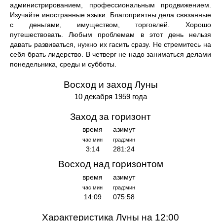
администрированием, профессиональным продвижением.
Изучайте иностранные языки. Благоприятны дела связанные
с деньгами, имуществом, торговлей. Хорошо
путешествовать. Любым проблемам в этот день нельзя
давать развиваться, нужно их гасить сразу. Не стремитесь на
себя брать лидерство. В четверг не надо заниматься делами
понедельника, среды и субботы.
Восход и заход Луны
10 декабря 1959 года
Заход за горизонт
время
азимут
час:мин
град:мин
3:14
281:24
Восход над горизонтом
время
азимут
час:мин
град:мин
14:09
075:58
Характеристика Луны на 12:00