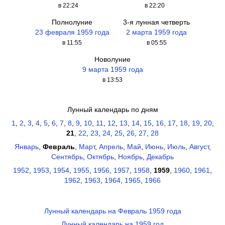
в 22:24
в 22:20
Полнолуние
3-я лунная четверть
23 февраля 1959 года
2 марта 1959 года
в 11:55
в 05:55
Новолуние
9 марта 1959 года
в 13:53
Лунный календарь по дням
1
,
2
,
3
,
4
,
5
,
6
,
7
,
8
,
9
,
10
,
11
,
12
,
13
,
14
,
15
,
16
,
17
,
18
,
19
,
20
,
21
,
22
,
23
,
24
,
25
,
26
,
27
,
28
Январь
,
Февраль
,
Март
,
Апрель
,
Май
,
Июнь
,
Июль
,
Август
,
Сентябрь
,
Октябрь
,
Ноябрь
,
Декабрь
1952
,
1953
,
1954
,
1955
,
1956
,
1957
,
1958
,
1959
,
1960
,
1961
,
1962
,
1963
,
1964
,
1965
,
1966
Лунный календарь на Февраль 1959 года
Лунный календарь на 1959 год