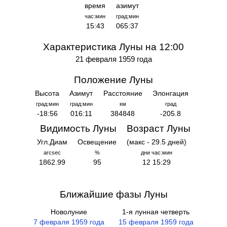
время
азимут
час:мин
град:мин
15:43
065:37
Характеристика Луны на 12:00
21 февраля 1959 года
Положение Луны
Высота
Азимут
Расстояние
Элонгация
град:мин
град:мин
км
град
-18:56
016:11
384848
-205.8
Видимость Луны
Возраст Луны
Угл.Диам
Освещение
(макс - 29.5 дней)
arcsec
%
дни час:мин
1862.99
95
12 15:29
Ближайшие фазы Луны
Новолуние
1-я лунная четверть
7 февраля 1959 года
15 февраля 1959 года