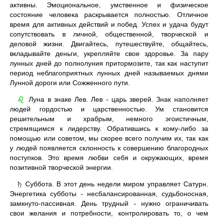
активны. Эмоциональное, умственное и физическое
состояние человека раскрывается полностью. Отличное
время для активных действий и побед. Успех и удача будут
сопутствовать в личной, общественной, творческой и
деловой жизни. Двигайтесь, путешествуйте, общайтесь,
вкладывайте деньги, укрепляйте свое здоровье. За пару
лунных дней до полнолуния притормозите, так как наступит
период неблагоприятных лунных дней называемых днями
Лунной дороги или Сожженного пути.
Луна в знаке Лев. Лев - царь зверей. Знак наполняет
♌
людей гордостью и царственностью. Ум становится
решительным и храбрым, немного эгоистичным,
стремящимся к лидерству. Обратившись к кому-либо за
помощью или советом, мы скорее всего получим их, так как
у людей появляется склонность к совершению благородных
поступков. Это время любви себя и окружающих, время
позитивной творческой энергии.
Суббота. В этот день недели миром управляет Сатурн.
♄
Энергетика субботы - несбалансированная, судьбоносная,
замкнуто-пассивная. День трудный - нужно ограничивать
свои желания и потребности, контролировать то, о чем