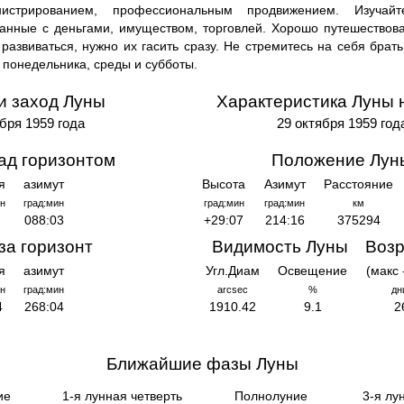
истрированием, профессиональным продвижением. Изучайт
занные с деньгами, имуществом, торговлей. Хорошо путешествов
 развиваться, нужно их гасить сразу. Не стремитесь на себя брать
 понедельника, среды и субботы.
и заход Луны
Характеристика Луны 
бря 1959 года
29 октября 1959 год
ад горизонтом
Положение Лун
я
азимут
Высота
Азимут
Расстояние
н
град:мин
град:мин
град:мин
км
088:03
+29:07
214:16
375294
за горизонт
Видимость Луны
Возр
я
азимут
Угл.Диам
Освещение
(макс 
н
град:мин
arcsec
%
дн
4
268:04
1910.42
9.1
2
Ближайшие фазы Луны
ие
1-я лунная четверть
Полнолуние
3-я лу