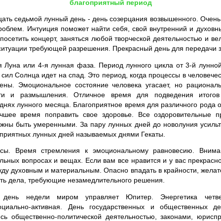
благоприятный период
ать седьмой лунный день - день созерцания возвышенного. Очень 
роблем. Интуиция поможет найти себя, свой внутренний и духовн
 посетить концерт, заняться любой творческой деятельностью и ве
ситуации требующей разрешения. Прекрасный день для передачи 
Луна или 4-я лунная фаза. Период лунного цикла от 3-й лунной
сил Солнца идет на спад. Это период, когда процессы в человече
ны. Эмоциональное состояние человека угасает, но рациона
ти и размышления. Отличное время для подведения итого
нях лунного месяца. Благоприятное время для различного рода 
чшее время поправить свое здоровье. Все оздоровительные п
лжны быть умеренными. За пару лунных дней до новолуния усильте
оприятных лунных дней называемых днями Гекаты.
сы. Время стремления к эмоциональному равновесию. Внима
льных вопросах и вещах. Если вам все нравится и у вас прекрасно
жду духовным и материальным. Опасно впадать в крайности, желат
ить дела, требующие незамедлительного решения.
день недели миром управляет Юпитер. Энергетика четвер
оциально-активная. День государственных и общественных д
есь общественно-политической деятельностью, законами, юрисп