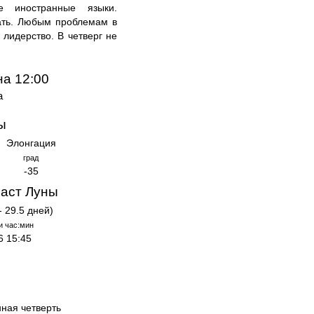
е иностранные языки.
ать. Любым проблемам в
 лидерство. В четверг не
на 12:00
а
ы
Элонгация
град
-35
аст Луны
- 29.5 дней)
и час:мин
6 15:45
нная четверть