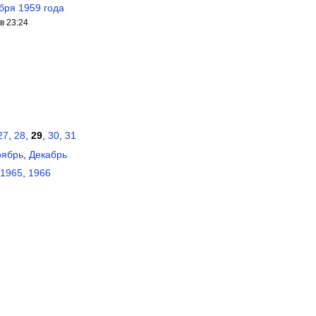
бря 1959 года
в 23:24
27
,
28
,
29
,
30
,
31
оябрь
,
Декабрь
1965
,
1966