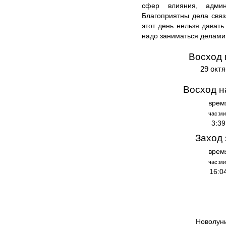
сфер влияния, админ
Благоприятны дела свя
этот день нельзя давать
надо заниматься делами
Восход 
29 октя
Восход н
врем
час:ми
3:39
Заход 
врем
час:ми
16:0
Новолун