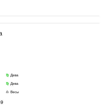
а
Дева
♍
Дева
♍
Весы
♎
59