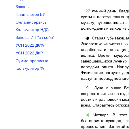
Законы
27
лунный день. Двадц
План счетов БУ
суеты и повседневных п
Онлайн-сервисы
музыку, путешествовать,
долгожданный выход из 
Калькулятор НДС
Взносы ИП "за себя"
Старая убывающая 
🌘
Энергетика живительных 
УСН 2022 Д6%
ослаблены и не защище
УСН 2022 ДиР
велика. Время мудрос
Сумма прописью
завершающихся лунных д
передачи опыта. Наилу
Калькулятор %
Физические нагрузки до
наступит период неблаг
Луна в знаке Ве
♎
сосредоточиться на отде
достигли равновесия ме
всем. Старайтесь отлож
Четверг. В этот 
♃
благоприятствующая, с
процветания. Занимайт