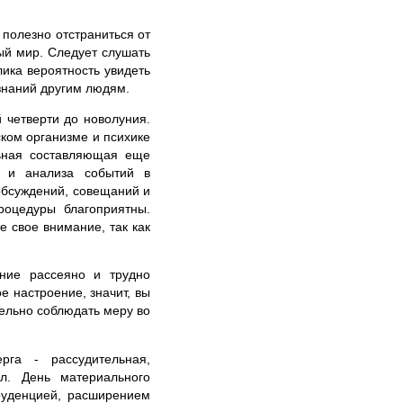
полезно отстраниться от
ый мир. Следует слушать
лика вероятность увидеть
знаний другим людям.
 четверти до новолуния.
ском организме и психике
льная составляющая еще
в и анализа событий в
обсуждений, совещаний и
роцедуры благоприятны.
 свое внимание, так как
ние рассеяно и трудно
е настроение, значит, вы
ельно соблюдать меру во
га - рассудительная,
ел. День материального
руденцией, расширением