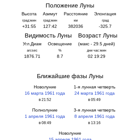
Положение Луны
Высота
Азимут
Расстояние
Элонгация
град:мин
град:мин
км
град
+31:55
127:42
382036
-325.7
Видимость Луны
Возраст Луны
Угл.Диам
Освещение
(макс - 29.5 дней)
arcsec
%
дни час:мин
1876.71
8.7
02 19:29
Ближайшие фазы Луны
Новолуние
1-я лунная четверть
16 марта 1961 года
24 марта 1961 года
в 21:52
в 05:49
Полнолуние
3-я лунная четверть
1 апреля 1961 года
8 апреля 1961 года
в 08:49
в 13:16
Новолуние
15 апреля 1961 года