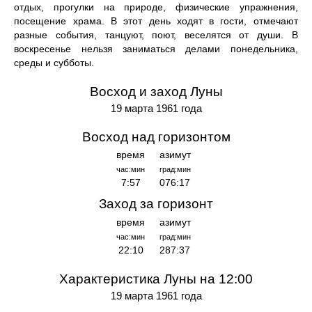
отдых, прогулки на природе, физические упражнения,
посещение храма. В этот день ходят в гости, отмечают
разные события, танцуют, поют, веселятся от души. В
воскресенье нельзя заниматься делами понедельника,
среды и субботы.
Восход и заход Луны
19 марта 1961 года
Восход над горизонтом
время
азимут
час:мин
град:мин
7:57
076:17
Заход за горизонт
время
азимут
час:мин
град:мин
22:10
287:37
Характеристика Луны на 12:00
19 марта 1961 года