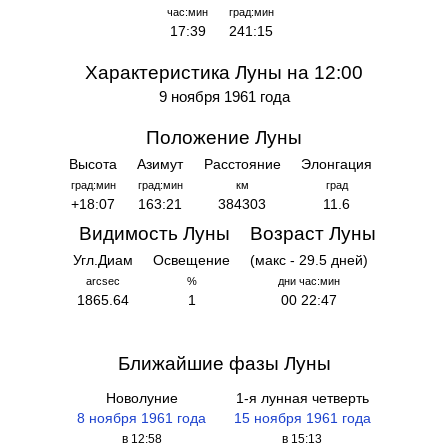
час:мин
град:мин
17:39
241:15
Характеристика Луны на 12:00
9 ноября 1961 года
Положение Луны
Высота
Азимут
Расстояние
Элонгация
град:мин
град:мин
км
град
+18:07
163:21
384303
11.6
Видимость Луны
Возраст Луны
Угл.Диам
Освещение
(макс - 29.5 дней)
arcsec
%
дни час:мин
1865.64
1
00 22:47
Ближайшие фазы Луны
Новолуние
1-я лунная четверть
8 ноября 1961 года
15 ноября 1961 года
в 12:58
в 15:13