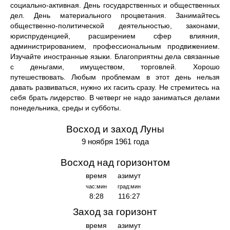
социально-активная. День государственных и общественных
дел. День материального процветания. Занимайтесь
общественно-политической деятельностью, законами,
юриспруденцией, расширением сфер влияния,
администрированием, профессиональным продвижением.
Изучайте иностранные языки. Благоприятны дела связанные
с деньгами, имуществом, торговлей. Хорошо
путешествовать. Любым проблемам в этот день нельзя
давать развиваться, нужно их гасить сразу. Не стремитесь на
себя брать лидерство. В четверг не надо заниматься делами
понедельника, среды и субботы.
Восход и заход Луны
9 ноября 1961 года
Восход над горизонтом
время
азимут
час:мин
град:мин
8:28
116:27
Заход за горизонт
время
азимут