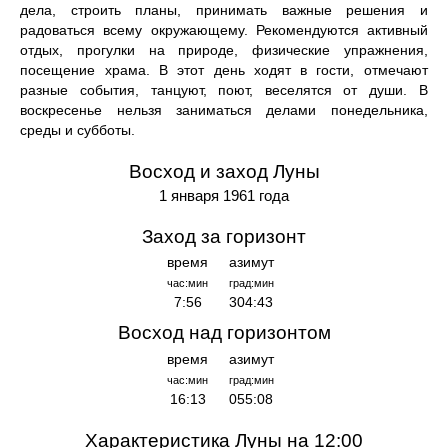
дела, строить планы, принимать важные решения и
радоваться всему окружающему. Рекомендуются активный
отдых, прогулки на природе, физические упражнения,
посещение храма. В этот день ходят в гости, отмечают
разные события, танцуют, поют, веселятся от души. В
воскресенье нельзя заниматься делами понедельника,
среды и субботы.
Восход и заход Луны
1 января 1961 года
Заход за горизонт
время
азимут
час:мин
град:мин
7:56
304:43
Восход над горизонтом
время
азимут
час:мин
град:мин
16:13
055:08
Характеристика Луны на 12:00