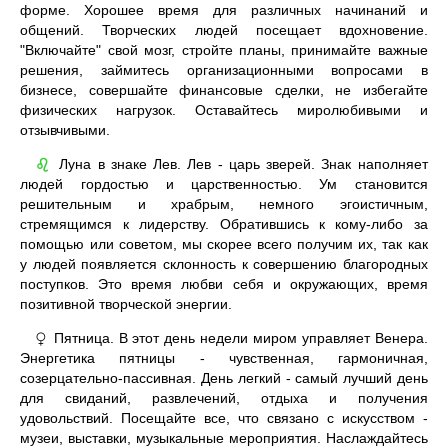
форме. Хорошее время для различных начинаний и
общений. Творческих людей посещает вдохновение.
"Включайте" свой мозг, стройте планы, принимайте важные
решения, займитесь организационными вопросами в
бизнесе, совершайте финансовые сделки, не избегайте
физических нагрузок. Оставайтесь миролюбивыми и
отзывчивыми.
Луна в знаке Лев. Лев - царь зверей. Знак наполняет
♌
людей гордостью и царственностью. Ум становится
решительным и храбрым, немного эгоистичным,
стремящимся к лидерству. Обратившись к кому-либо за
помощью или советом, мы скорее всего получим их, так как
у людей появляется склонность к совершению благородных
поступков. Это время любви себя и окружающих, время
позитивной творческой энергии.
Пятница. В этот день недели миром управляет Венера.
♀
Энергетика пятницы - чувственная, гармоничная,
созерцательно-пассивная. День легкий - самый лучший день
для свиданий, развлечений, отдыха и получения
удовольствий. Посещайте все, что связано с искусством -
музеи, выставки, музыкальные мероприятия. Наслаждайтесь