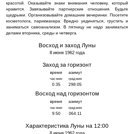
красотой. Оказывайте знаки внимания человеку, который
нравится. Завязывайте партнерские отношения. Будьте
щедрыми. Организовывайте домашние вечеринки. Посетите
косметолога, парикмахера. Вредно уединяться, грустить и
заниматься самоанализом. В пятницу не надо заниматься
делами вторника, среды и четверга.
Восход и заход Луны
8 июня 1962 года
Заход за горизонт
время
азимут
час:мин
град:мин
0:35
298:05
Восход над горизонтом
время
азимут
час:мин
град:мин
9:50
064:11
Характеристика Луны на 12:00
8 июня 1962 года