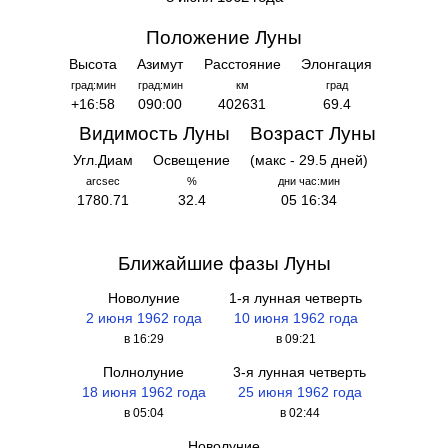
Положение Луны
Высота
Азимут
Расстояние
Элонгация
град:мин
град:мин
км
град
+16:58
090:00
402631
69.4
Видимость Луны
Возраст Луны
Угл.Диам
Освещение
(макс - 29.5 дней)
arcsec
%
дни час:мин
1780.71
32.4
05 16:34
Ближайшие фазы Луны
Новолуние
1-я лунная четверть
2 июня 1962 года
10 июня 1962 года
в 16:29
в 09:21
Полнолуние
3-я лунная четверть
18 июня 1962 года
25 июня 1962 года
в 05:04
в 02:44
Новолуние