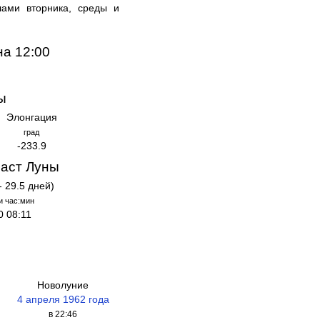
лами вторника, среды и
на 12:00
ы
Элонгация
град
-233.9
аст Луны
- 29.5 дней)
и час:мин
0 08:11
Новолуние
4 апреля 1962 года
в 22:46