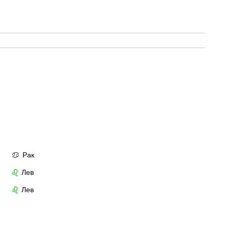
Рак
♋
Лев
♌
Лев
♌
7