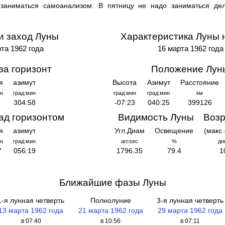
и заниматься самоанализом. В пятницу не надо заниматься де
и заход Луны
Характеристика Луны 
та 1962 года
16 марта 1962 года
за горизонт
Положение Лун
я
азимут
Высота
Азимут
Расстояние
н
град:мин
град:мин
град:мин
км
304:58
-07:23
040:25
399126
ад горизонтом
Видимость Луны
Возр
я
азимут
Угл.Диам
Освещение
(макс 
н
град:мин
arcsec
%
дн
7
056:19
1796.35
79.4
1
Ближайшие фазы Луны
1-я лунная четверть
Полнолуние
3-я лунная четверть
13 марта 1962 года
21 марта 1962 года
29 марта 1962 года
в 07:40
в 10:56
в 07:11