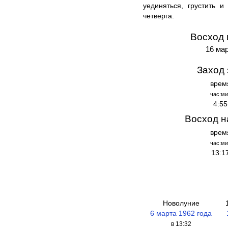
уединяться, грустить 
четверга.
Восход 
16 мар
Заход 
врем
час:ми
4:55
Восход н
врем
час:ми
13:1
Новолуние
6 марта 1962 года
в 13:32