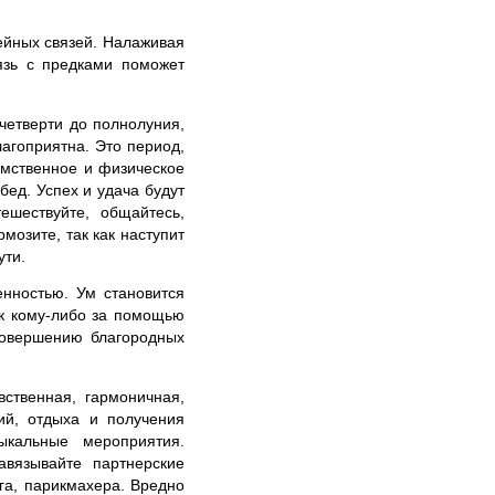
ейных связей. Налаживая
язь с предками поможет
четверти до полнолуния,
агоприятна. Это период,
умственное и физическое
бед. Успех и удача будут
ешествуйте, общайтесь,
мозите, так как наступит
ути.
енностью. Ум становится
к кому-либо за помощью
совершению благородных
ственная, гармоничная,
ий, отдыха и получения
ыкальные мероприятия.
авязывайте партнерские
га, парикмахера. Вредно