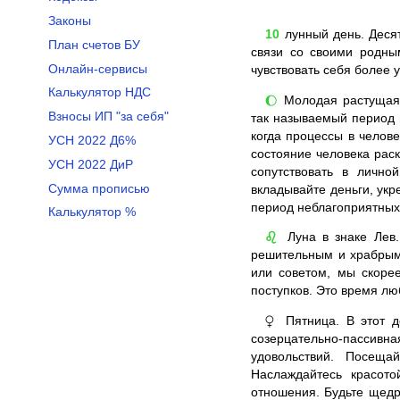
Законы
10
лунный день. Десят
План счетов БУ
связи со своими родны
Онлайн-сервисы
чувствовать себя более у
Калькулятор НДС
Молодая растущая Л
🌔
Взносы ИП "за себя"
так называемый период 
когда процессы в челов
УСН 2022 Д6%
состояние человека раск
УСН 2022 ДиР
сопутствовать в лично
Сумма прописью
вкладывайте деньги, укр
период неблагоприятных
Калькулятор %
Луна в знаке Лев.
♌
решительным и храбрым
или советом, мы скоре
поступков. Это время лю
Пятница. В этот д
♀
созерцательно-пассивн
удовольствий. Посеща
Наслаждайтесь красото
отношения. Будьте щедр