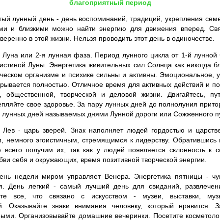
благоприятный период
ый лунный день - день воспоминаний, традиций, укрепления сем
ми и близкими можно найти энергию для движения вперед. Св
веренно в этой жизни. Нельзя проводить этот день в одиночестве.
уна или 2-я лунная фаза. Период лунного цикла от 1-й лунной 
истиной Луны. Энергетика живительных сил Солнца как никогда бл
еческом организме и психике сильны и активны. Эмоциональное, 
рывается полностью. Отличное время для активных действий и по
й, общественной, творческой и деловой жизни. Двигайтесь, пут
епляйте свое здоровье. За пару лунных дней до полнолуния притор
 лунных дней называемых днями Лунной дороги или Сожженного п
 Лев - царь зверей. Знак наполняет людей гордостью и царств
, немного эгоистичным, стремящимся к лидерству. Обратившись 
е всего получим их, так как у людей появляется склонность к 
бви себя и окружающих, время позитивной творческой энергии.
ень недели миром управляет Венера. Энергетика пятницы - чув
ая. День легкий - самый лучший день для свиданий, развлечен
йте все, что связано с искусством - музеи, выставки, муз
й. Оказывайте знаки внимания человеку, который нравится. З
ыми. Организовывайте домашние вечеринки. Посетите косметоло