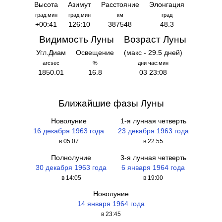
Высота
Азимут
Расстояние
Элонгация
град:мин
град:мин
км
град
+00:41
126:10
387548
48.3
Видимость Луны
Возраст Луны
Угл.Диам
Освещение
(макс - 29.5 дней)
arcsec
%
дни час:мин
1850.01
16.8
03 23:08
Ближайшие фазы Луны
Новолуние
1-я лунная четверть
16 декабря 1963 года
23 декабря 1963 года
в 05:07
в 22:55
Полнолуние
3-я лунная четверть
30 декабря 1963 года
6 января 1964 года
в 14:05
в 19:00
Новолуние
14 января 1964 года
в 23:45