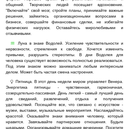
общений. Творческих людей посещает вдохновение.
"Включайте" свой мозг, стройте планы, принимайте важные
решения, займитесь организационными вопросами в
бизнесе, совершайте финансовые сделки, не избегайте
физических нагрузок. Оставайтесь миролюбивыми и
отзывчивыми.
Луна в знаке Водолей. Усиление чувствительности и
♒
нервозности, стремления к свободе. Хочется изменить
привычки, разрушить стереотипы. В дни Водолея для
человека существует возможность полностью реализоваться.
Под этим знаком можно заниматься любым интересным
делом. Может быть частая смена настроения.
Пятница. В этот день недели миром управляет Венера.
♀
Энергетика пятницы - чувственная, гармоничная,
созерцательно-пассивная. День легкий - самый лучший день
для свиданий, развлечений, отдыха и получения
удовольствий. Посещайте все, что связано с искусством -
музеи, выставки, музыкальные мероприятия. Наслаждайтесь
красотой. Оказывайте знаки внимания человеку, который
нравится. Завязывайте партнерские отношения. Будьте
щедрыми. Организовывайте домашние вечеринки. Посетите