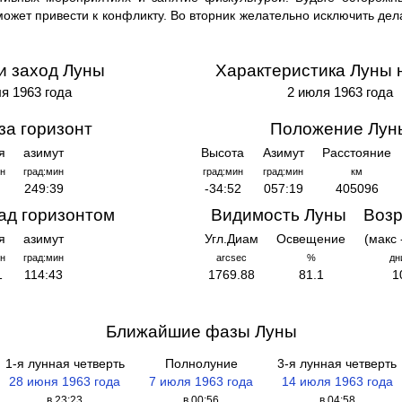
может привести к конфликту. Во вторник желательно исключить де
и заход Луны
Характеристика Луны 
я 1963 года
2 июля 1963 года
за горизонт
Положение Лун
я
азимут
Высота
Азимут
Расстояние
н
град:мин
град:мин
град:мин
км
249:39
-34:52
057:19
405096
ад горизонтом
Видимость Луны
Возр
я
азимут
Угл.Диам
Освещение
(макс 
н
град:мин
arcsec
%
дн
1
114:43
1769.88
81.1
1
Ближайшие фазы Луны
1-я лунная четверть
Полнолуние
3-я лунная четверть
28 июня 1963 года
7 июля 1963 года
14 июля 1963 года
в 23:23
в 00:56
в 04:58