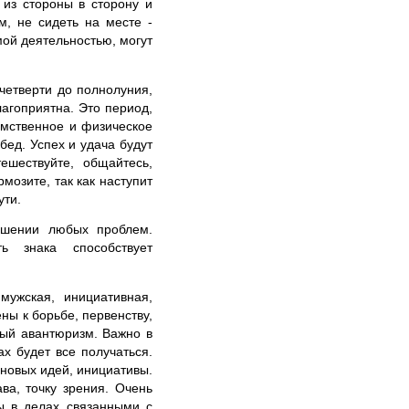
из стороны в сторону и
, не сидеть на месте -
мой деятельностью, могут
четверти до полнолуния,
агоприятна. Это период,
умственное и физическое
бед. Успех и удача будут
ешествуйте, общайтесь,
мозите, так как наступит
ути.
ешении любых проблем.
ть знака способствует
мужская, инициативная,
ны к борьбе, первенству,
ный авантюризм. Важно в
ах будет все получаться.
новых идей, инициативы.
ва, точку зрения. Очень
ы в делах связанными с