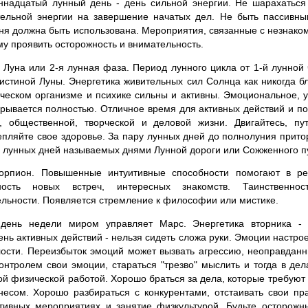
надцатый лунный день - день сильной энергии. Не шарахаться 
тельной энергии на завершение начатых дел. Не быть пассивным
ня должна быть использована. Мероприятия, связанные с незнако
у проявить осторожность и внимательность.
уна или 2-я лунная фаза. Период лунного цикла от 1-й лунной 
истиной Луны. Энергетика живительных сил Солнца как никогда бл
еческом организме и психике сильны и активны. Эмоциональное, 
рывается полностью. Отличное время для активных действий и по
й, общественной, творческой и деловой жизни. Двигайтесь, пут
епляйте свое здоровье. За пару лунных дней до полнолуния притор
 лунных дней называемых днями Лунной дороги или Сожженного п
орпион. Повышенные интуитивные способности помогают в р
ность новых встреч, интересных знакомств. Таинственнос
ельности. Появляется стремление к философии или мистике.
день недели миром управляет Марс. Энергетика вторника - 
ень активных действий - нельзя сидеть сложа руки. Эмоции настрое
алости. Переизбыток эмоций может вызвать агрессию, неоправдан
онтролем свои эмоции, стараться "трезво" мыслить и тогда в дел
й физической работой. Хорошо браться за дела, которые требуют 
есом. Хорошо разбираться с конкурентами, отстаивать свои пра
ртивных мероприятиях и занятие физкультурой. Будьте осторожн