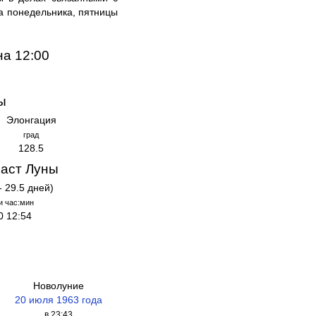
ла понедельника, пятницы
на 12:00
ы
Элонгация
град
128.5
аст Луны
- 29.5 дней)
и час:мин
0 12:54
Новолуние
20 июля 1963 года
в 23:43