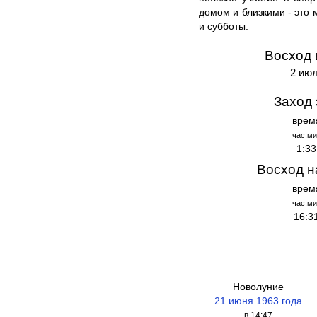
домом и близкими - это 
и субботы.
Восход 
2 июл
Заход 
врем
час:ми
1:33
Восход н
врем
час:ми
16:3
Новолуние
21 июня 1963 года
в 14:47