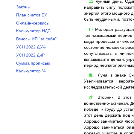
11
лунный день. Один
Законы
направить силу положи
энергия этого мощного д
План счетов БУ
быть неудачными, поэтом
Онлайн-сервисы
Молодая растущая Л
🌔
Калькулятор НДС
так называемый период 
Взносы ИП "за себя"
когда процессы в челов
УСН 2022 Д6%
состояние человека раск
сопутствовать в лично
УСН 2022 ДиР
вкладывайте деньги, укр
Сумма прописью
период неблагоприятных
Калькулятор %
Луна в знаке Ск
♏
Увеличивается вероят
исследовательской деят
Вторник. В этот 
♂
воинственно-активная. Д
победе, к труду до уст
этот день держать под к
Хорошо заниматься любо
Хорошо заниматься бизн
полезно участие в спо