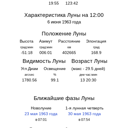
19:55
123:42
Характеристика Луны на 12:00
6 июня 1963 года
Положение Луны
Высота
Азимут
Расстояние
Элонгация
град:мин
град:мин
км
град
-51:18
006:01
402665
168.9
Видимость Луны
Возраст Луны
Угл.Диам
Освещение
(макс - 29.5 дней)
arcsec
%
дни час:мин
1780.56
99.1
13 20:30
Ближайшие фазы Луны
Новолуние
1-я лунная четверть
23 мая 1963 года
30 мая 1963 года
в 07:01
в 07:54