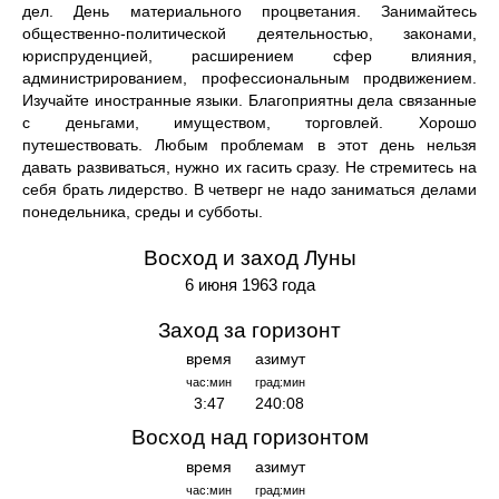
дел. День материального процветания. Занимайтесь
общественно-политической деятельностью, законами,
юриспруденцией, расширением сфер влияния,
администрированием, профессиональным продвижением.
Изучайте иностранные языки. Благоприятны дела связанные
с деньгами, имуществом, торговлей. Хорошо
путешествовать. Любым проблемам в этот день нельзя
давать развиваться, нужно их гасить сразу. Не стремитесь на
себя брать лидерство. В четверг не надо заниматься делами
понедельника, среды и субботы.
Восход и заход Луны
6 июня 1963 года
Заход за горизонт
время
азимут
час:мин
град:мин
3:47
240:08
Восход над горизонтом
время
азимут
час:мин
град:мин