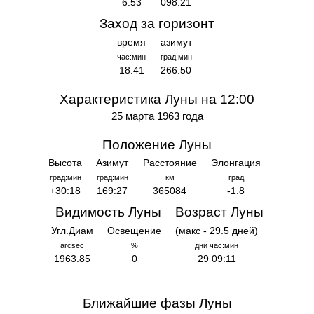
6:53
098:21
Заход за горизонт
время
азимут
час:мин
град:мин
18:41
266:50
Характеристика Луны на 12:00
25 марта 1963 года
Положение Луны
Высота
Азимут
Расстояние
Элонгация
град:мин
град:мин
км
град
+30:18
169:27
365084
-1.8
Видимость Луны
Возраст Луны
Угл.Диам
Освещение
(макс - 29.5 дней)
arcsec
%
дни час:мин
1963.85
0
29 09:11
Ближайшие фазы Луны