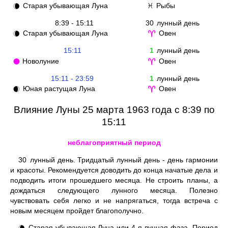
Старая убывающая Луна
Рыбы
🌘
♓
8:39 - 15:11
30
лунный день
Старая убывающая Луна
Овен
🌘
♈
15:11
1
лунный день
Новолуние
Овен
🌑
♈
15:11 - 23:59
1
лунный день
Юная растущая Луна
Овен
🌒
♈
Влияние Луны 25 марта 1963 года с 8:39 по
15:11
неблагоприятный период
30
лунный день. Тридцатый лунный день - день гармонии
и красоты. Рекомендуется доводить до конца начатые дела и
подводить итоги прошедшего месяца. Не строить планы, а
дождаться следующего лунного месяца. Полезно
чувствовать себя легко и не напрягаться, тогда встреча с
новым месяцем пройдет благополучно.
Старая убывающая Луна или 4-я лунная фаза. Период