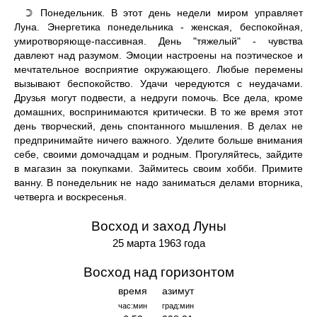
Понедельник. В этот день недели миром управляет
☽
Луна. Энергетика понедельника - женская, беспокойная,
умиротворяюще-пассивная. День "тяжелый" - чувства
давлеют над разумом. Эмоции настроены на поэтическое и
мечтательное восприятие окружающего. Любые перемены
вызывают беспокойство. Удачи чередуются с неудачами.
Друзья могут подвести, а недруги помочь. Все дела, кроме
домашних, воспринимаются критически. В то же время этот
день творческий, день спонтанного мышления. В делах не
предпринимайте ничего важного. Уделите больше внимания
себе, своими домочадцам и родным. Прогуляйтесь, зайдите
в магазин за покупками. Займитесь своим хобби. Примите
ванну. В понедельник не надо заниматься делами вторника,
четверга и воскресенья.
Восход и заход Луны
25 марта 1963 года
Восход над горизонтом
время
азимут
час:мин
град:мин