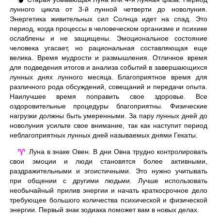
🌘
лунного цикла от 3-й лунной четверти до новолуния.
Энергетика живительных сил Солнца идет на спад. Это
период, когда процессы в человеческом организме и психике
ослаблены и не защищены. Эмоциональное состояние
человека угасает, но рациональная составляющая еще
велика. Время мудрости и размышления. Отличное время
для подведения итогов и анализа событий в завершающихся
лунных днях лунного месяца. Благоприятное время для
различного рода обсуждений, совещаний и передачи опыта.
Наилучшее время поправить свое здоровье. Все
оздоровительные процедуры благоприятны. Физические
нагрузки должны быть умеренными. За пару лунных дней до
новолуния усильте свое внимание, так как наступит период
неблагоприятных лунных дней называемых днями Гекаты.
Луна в знаке Овен. В дни Овна трудно контролировать
♈
свои эмоции и люди становятся более активными,
раздражительными и эгоистичными. Это нужно учитывать
при общении с другими людьми. Лучше использовать
необычайный прилив энергии и начать краткосрочное дело
требующее большого количества психической и физической
энергии. Первый знак зодиака поможет вам в новых делах.