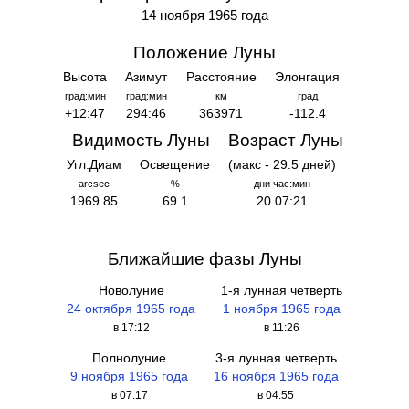
14 ноября 1965 года
Положение Луны
Высота
Азимут
Расстояние
Элонгация
град:мин
град:мин
км
град
+12:47
294:46
363971
-112.4
Видимость Луны
Возраст Луны
Угл.Диам
Освещение
(макс - 29.5 дней)
arcsec
%
дни час:мин
1969.85
69.1
20 07:21
Ближайшие фазы Луны
Новолуние
1-я лунная четверть
24 октября 1965 года
1 ноября 1965 года
в 17:12
в 11:26
Полнолуние
3-я лунная четверть
9 ноября 1965 года
16 ноября 1965 года
в 07:17
в 04:55