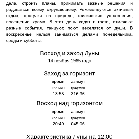
дела, строить планы, принимать важные решения и
радоваться всему окружающему. Рекомендуются активный
отдых, прогулки на природе, физические упражнения,
посещение храма. В этот день ходят в гости, отмечают
разные события, танцуют, поют, веселятся от души. В
воскресенье нельзя заниматься делами понедельника,
среды и субботы.
Восход и заход Луны
14 ноября 1965 года
Заход за горизонт
время
азимут
час:мин
град:мин
13:55
316:36
Восход над горизонтом
время
азимут
час:мин
град:мин
20:49
045:06
Характеристика Луны на 12:00