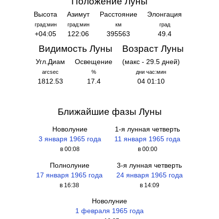
Положение Луны
Высота
Азимут
Расстояние
Элонгация
град:мин
град:мин
км
град
+04:05
122:06
395563
49.4
Видимость Луны
Возраст Луны
Угл.Диам
Освещение
(макс - 29.5 дней)
arcsec
%
дни час:мин
1812.53
17.4
04 01:10
Ближайшие фазы Луны
Новолуние
1-я лунная четверть
3 января 1965 года
11 января 1965 года
в 00:08
в 00:00
Полнолуние
3-я лунная четверть
17 января 1965 года
24 января 1965 года
в 16:38
в 14:09
Новолуние
1 февраля 1965 года