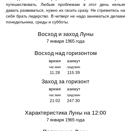
путешествовать. Любым проблемам в этот день нельзя
давать развиваться, нужно их гасить сразу. Не стремитесь на
себя брать лидерство. В четверг не надо заниматься делами
понедельника, среды и субботы.
Восход и заход Луны
7 января 1965 года
Восход над горизонтом
время
азимут
час:мин
град:мин
11:28
115:39
Заход за горизонт
время
азимут
час:мин
град:мин
21:02
247:30
Характеристика Луны на 12:00
7 января 1965 года