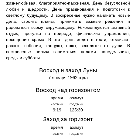
жизнелюбивая, благоприятно-пассивная. День безусловной
любви и щедрости. День празднования и подготовки к
светлому будущему. В воскресенье нужно начинать новые
дела, строить планы, принимать важные решения и
радоваться всему окружающему. Рекомендуются активный
отдых, прогулки на природе, физические упражнения,
посещение храма. В этот день ходят в гости, отмечают
разные события, танцуют, поют, веселятся от души. В
воскресенье нельзя заниматься делами понедельника,
среды и субботы.
Восход и заход Луны
7 января 1962 года
Восход над горизонтом
время
азимут
час:мин
град:мин
9:19
125:30
Заход за горизонт
время
азимут
час:мин
град:мин