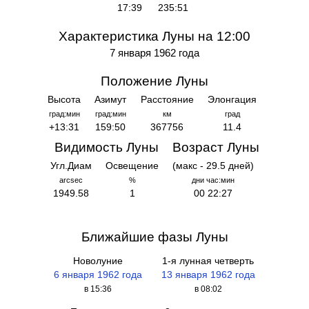
17:39
235:51
Характеристика Луны на 12:00
7 января 1962 года
Положение Луны
Высота
Азимут
Расстояние
Элонгация
град:мин
град:мин
км
град
+13:31
159:50
367756
11.4
Видимость Луны
Возраст Луны
Угл.Диам
Освещение
(макс - 29.5 дней)
arcsec
%
дни час:мин
1949.58
1
00 22:27
Ближайшие фазы Луны
Новолуние
1-я лунная четверть
6 января 1962 года
13 января 1962 года
в 15:36
в 08:02