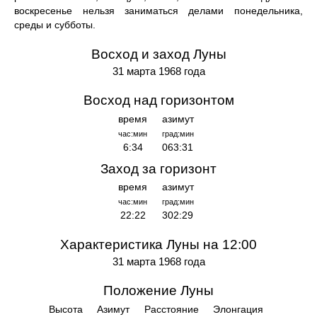
воскресенье нельзя заниматься делами понедельника,
среды и субботы.
Восход и заход Луны
31 марта 1968 года
Восход над горизонтом
время
азимут
час:мин
град:мин
6:34
063:31
Заход за горизонт
время
азимут
час:мин
град:мин
22:22
302:29
Характеристика Луны на 12:00
31 марта 1968 года
Положение Луны
Высота
Азимут
Расстояние
Элонгация