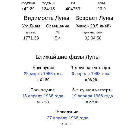
град:мин
град:мин
км
град
+42:29
134:15
404763
26.9
Видимость Луны
Возраст Луны
Угл.Диам
Освещение
(макс - 29.5 дней)
arcsec
%
дни час:мин
1771.33
5.4
02 04:58
Ближайшие фазы Луны
Новолуние
1-я лунная четверть
29 марта 1968 года
6 апреля 1968 года
в 01:50
в 06:28
Полнолуние
3-я лунная четверть
13 апреля 1968 года
19 апреля 1968 года
в 07:53
в 22:36
Новолуние
27 апреля 1968 года
в 18:23