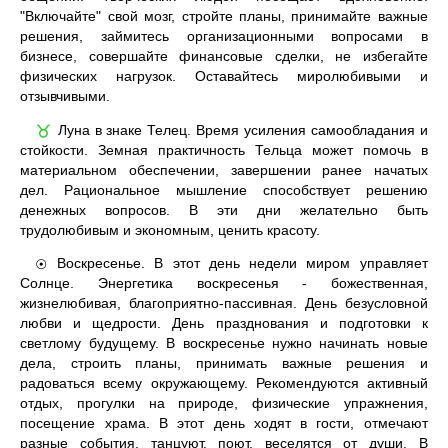
"Включайте" свой мозг, стройте планы, принимайте важные
решения, займитесь организационными вопросами в
бизнесе, совершайте финансовые сделки, не избегайте
физических нагрузок. Оставайтесь миролюбивыми и
отзывчивыми.
Луна в знаке Телец. Время усиления самообладания и
♉
стойкости. Земная практичность Тельца может помочь в
материальном обеспечении, завершении ранее начатых
дел. Рациональное мышление способствует решению
денежных вопросов. В эти дни желательно быть
трудолюбивым и экономным, ценить красоту.
Воскресенье. В этот день недели миром управляет
☉
Солнце. Энергетика воскресенья - божественная,
жизнелюбивая, благоприятно-пассивная. День безусловной
любви и щедрости. День празднования и подготовки к
светлому будущему. В воскресенье нужно начинать новые
дела, строить планы, принимать важные решения и
радоваться всему окружающему. Рекомендуются активный
отдых, прогулки на природе, физические упражнения,
посещение храма. В этот день ходят в гости, отмечают
разные события, танцуют, поют, веселятся от души. В