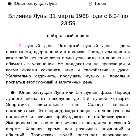
Юная растущая Луна
Телец
🌒
♉
Влияние Луны 31 марта 1968 года с 6:34 по
23:59
нейтральный период
4
лунный день. Четвертый лунный день - день
пассивности, сдержанности и анализа. Прежде чем принять
какое-либо решение желательно успокоиться и хорошо все
обдумать в уединении. Не поддаваться на провокации и
всеми силами сохранять мир и спокойствие в душе.
Желательно отдохнуть, послушать музыку и подольше
поспать в этот сложный и запутанный день.
Юная растущая Луна или 1-я лунная фаза. Период
🌒
лунного цикла от новолуния до 1-й лунной четверти.
Энергетика живительных сил Солнца начинает
накапливаться. Это период, когда процессы в человеческом
организме и психике пробуждаются и стабилизируются.
Эмоциональное состояние человека находится в скрытой
форме. Хорошее время для различных начинаний и
общений. Творческих людей посещает вдохновение.