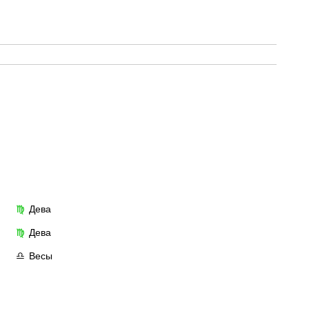
Дева
♍
Дева
♍
Весы
♎