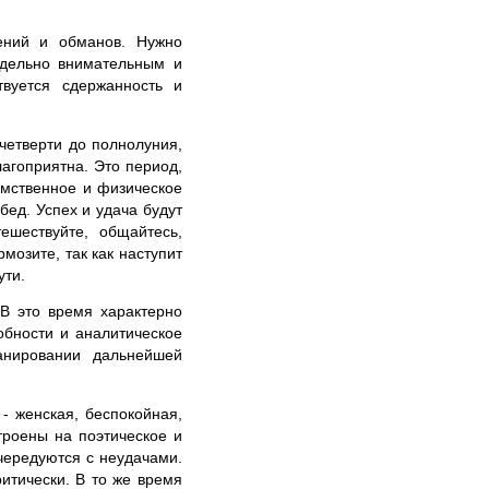
ений и обманов. Нужно
едельно внимательным и
твуется сдержанность и
четверти до полнолуния,
агоприятна. Это период,
умственное и физическое
бед. Успех и удача будут
ешествуйте, общайтесь,
мозите, так как наступит
ути.
 В это время характерно
обности и аналитическое
анировании дальнейшей
- женская, беспокойная,
троены на поэтическое и
чередуются с неудачами.
итически. В то же время