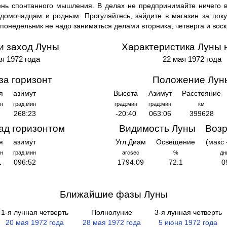
день спонтанного мышления. В делах не предпринимайте ничего 
домочадцам и родным. Прогуляйтесь, зайдите в магазин за пок
 понедельник не надо заниматься делами вторника, четверга и вос
и заход Луны
Характеристика Луны 
я 1972 года
22 мая 1972 года
за горизонт
Положение Лун
я
азимут
Высота
Азимут
Расстояние
н
град:мин
град:мин
град:мин
км
268:23
-20:40
063:06
399628
ад горизонтом
Видимость Луны
Возр
я
азимут
Угл.Диам
Освещение
(макс 
н
град:мин
arcsec
%
дн
1
096:52
1794.09
72.1
0
Ближайшие фазы Луны
1-я лунная четверть
Полнолуние
3-я лунная четверть
20 мая 1972 года
28 мая 1972 года
5 июня 1972 года