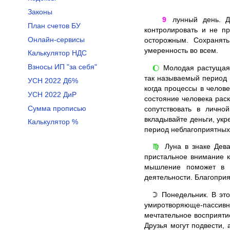
Законы
9
лунный день. Д
План счетов БУ
контролировать и не п
Онлайн-сервисы
осторожным. Сохранять
умеренность во всем.
Калькулятор НДС
Взносы ИП "за себя"
Молодая растущая Л
🌔
так называемый период 
УСН 2022 Д6%
когда процессы в челов
УСН 2022 ДиР
состояние человека раск
Сумма прописью
сопутствовать в лично
вкладывайте деньги, укр
Калькулятор %
период неблагоприятных
Луна в знаке Дева
♍
пристальное внимание к
мышление поможет в р
деятельности. Благопри
Понедельник. В это
☽
умиротворяюще-пассивна
мечтательное восприяти
Друзья могут подвести,