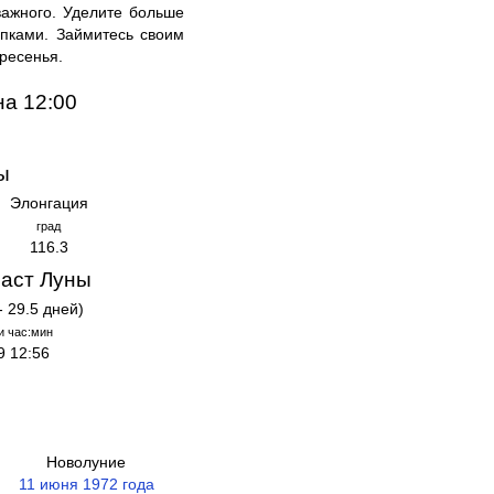
важного. Уделите больше
упками. Займитесь своим
кресенья.
на 12:00
ы
Элонгация
град
116.3
аст Луны
- 29.5 дней)
и час:мин
9 12:56
Новолуние
11 июня 1972 года