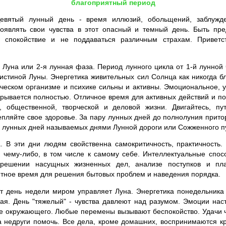
благоприятный период
евятый лунный день - время иллюзий, обольщений, заблужд
роявлять свои чувства в этот опасный и темный день. Быть пр
 спокойствие и не поддаваться различным страхам. Приветс
уна или 2-я лунная фаза. Период лунного цикла от 1-й лунной 
истиной Луны. Энергетика живительных сил Солнца как никогда бл
еческом организме и психике сильны и активны. Эмоциональное, 
рывается полностью. Отличное время для активных действий и по
й, общественной, творческой и деловой жизни. Двигайтесь, пут
епляйте свое здоровье. За пару лунных дней до полнолуния притор
 лунных дней называемых днями Лунной дороги или Сожженного п
. В эти дни людям свойственна самокритичность, практичность.
 чему-либо, в том числе к самому себе. Интеллектуальные спос
ешении насущных жизненных дел, анализе поступков и пл
ятное время для решения бытовых проблем и наведения порядка.
т день недели миром управляет Луна. Энергетика понедельника 
я. День "тяжелый" - чувства давлеют над разумом. Эмоции нас
е окружающего. Любые перемены вызывают беспокойство. Удачи 
 а недруги помочь. Все дела, кроме домашних, воспринимаются кр