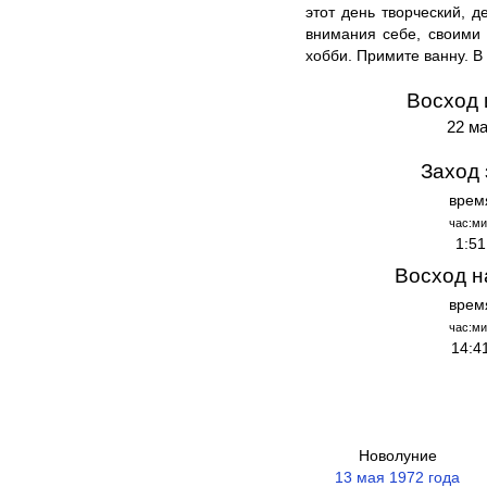
этот день творческий, 
внимания себе, своими 
хобби. Примите ванну. В
Восход 
22 ма
Заход 
врем
час:ми
1:51
Восход н
врем
час:ми
14:4
Новолуние
13 мая 1972 года