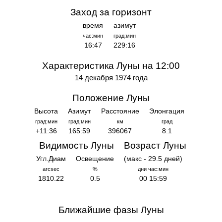
Заход за горизонт
время
азимут
час:мин
град:мин
16:47
229:16
Характеристика Луны на 12:00
14 декабря 1974 года
Положение Луны
Высота
Азимут
Расстояние
Элонгация
град:мин
град:мин
км
град
+11:36
165:59
396067
8.1
Видимость Луны
Возраст Луны
Угл.Диам
Освещение
(макс - 29.5 дней)
arcsec
%
дни час:мин
1810.22
0.5
00 15:59
Ближайшие фазы Луны