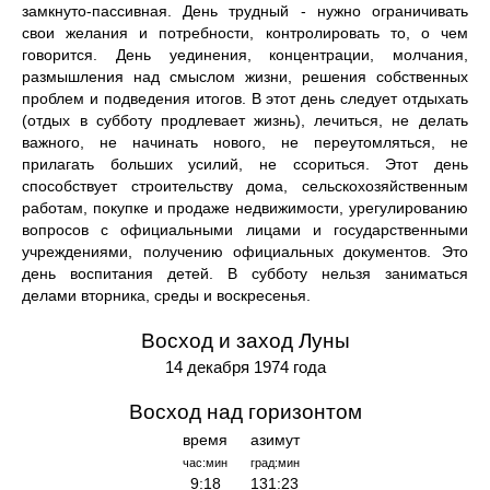
замкнуто-пассивная. День трудный - нужно ограничивать
свои желания и потребности, контролировать то, о чем
говорится. День уединения, концентрации, молчания,
размышления над смыслом жизни, решения собственных
проблем и подведения итогов. В этот день следует отдыхать
(отдых в субботу продлевает жизнь), лечиться, не делать
важного, не начинать нового, не переутомляться, не
прилагать больших усилий, не ссориться. Этот день
способствует строительству дома, сельскохозяйственным
работам, покупке и продаже недвижимости, урегулированию
вопросов с официальными лицами и государственными
учреждениями, получению официальных документов. Это
день воспитания детей. В субботу нельзя заниматься
делами вторника, среды и воскресенья.
Восход и заход Луны
14 декабря 1974 года
Восход над горизонтом
время
азимут
час:мин
град:мин
9:18
131:23