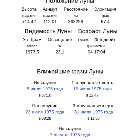
Положение Луны
Высота
Азимут
Расстояние
Элонгация
град:мин
град:мин
км
град
+14:42
112:01
363298
57.4
Видимость Луны
Возраст Луны
Угл.Диам
Освещение
(макс - 29.5 дней)
arcsec
%
дни час:мин
1973.5
23.1
04 17:04
Ближайшие фазы Луны
Новолуние
1-я лунная четверть
9 июля 1975 года
15 июля 1975 года
в 07:10
в 22:47
Полнолуние
3-я лунная четверть
23 июля 1975 года
31 июля 1975 года
в 08:28
в 11:50
Новолуние
7 августа 1975 года