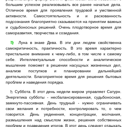
большим успехом реализовывать все ранее начатые дела.
Отличное время для проявления трудовой и умственной
активности. Самостоятельность и и раскованность
подсознания благоприятно сказываются на принятии важных
и судьбоносных решений. Очень плодотворное время для
саморазвития, творчества и созидания.
Луна в знаке Дева. В эти дни людям свойственна
♍
самокритичность, практичность. В это время характерно
пристальное внимание к чему-либо, в том числе к самому
себе. Интеллектуальные способности и аналитическое
мышление поможет в решении насущных жизненных дел,
анализе поступков и планировании дальнейшей
деятельности. Благоприятное время для решения бытовых
проблем и наведения порядка.
Суббота. В этот день недели миром управляет Сатурн.
♄
Энергетика субботы - несбалансированная, судьбоносная,
замкнуто-пассивная. День трудный - нужно ограничивать
свои желания и потребности, контролировать то, о чем
говорится. День уединения, концентрации, молчания,
размышления над смыслом жизни, решения собственных
проблем и подведения итогов. В этот день следует отдыхать