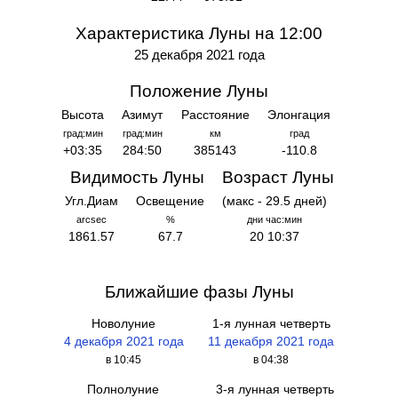
Характеристика Луны на 12:00
25 декабря 2021 года
Положение Луны
Высота
Азимут
Расстояние
Элонгация
град:мин
град:мин
км
град
+03:35
284:50
385143
-110.8
Видимость Луны
Возраст Луны
Угл.Диам
Освещение
(макс - 29.5 дней)
arcsec
%
дни час:мин
1861.57
67.7
20 10:37
Ближайшие фазы Луны
Новолуние
1-я лунная четверть
4 декабря 2021 года
11 декабря 2021 года
в 10:45
в 04:38
Полнолуние
3-я лунная четверть