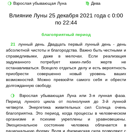
Взрослая убывающая Луна
Дева
🌖
♍
Влияние Луны 25 декабря 2021 года с 0:00
по 22:44
благоприятный период
21
лунный день. Двадцать первый лунный день - день
абсолютной чистоты и благородства. Важно быть честными и
справедливыми, даже в мелочах. Если реализация
задуманного потребует каких-либо жертв не
останавливаться. Всецело отдаться делу и есть вероятность
приобрести совершенно новый уровень ваших
возможностей. Можно превзойти самого себя и обрести
долгожданную свободу.
Взрослая убывающая Луна или 3-я лунная фаза.
🌖
Период лунного цикла от полнолуния до 3-й лунной
четверти. Энергетика живительных сил Солнца очень
благоприятна. Это период, когда процессы в человеческом
организме и психике укреплены и уравновешены.
Эмоциональное состояние человека облачается в
рациональную форму. Воля и физическая сила позволяют с