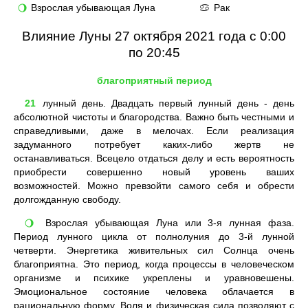
Взрослая убывающая Луна
Рак
🌖
♋
Влияние Луны 27 октября 2021 года с 0:00
по 20:45
благоприятный период
21
лунный день. Двадцать первый лунный день - день
абсолютной чистоты и благородства. Важно быть честными и
справедливыми, даже в мелочах. Если реализация
задуманного потребует каких-либо жертв не
останавливаться. Всецело отдаться делу и есть вероятность
приобрести совершенно новый уровень ваших
возможностей. Можно превзойти самого себя и обрести
долгожданную свободу.
Взрослая убывающая Луна или 3-я лунная фаза.
🌖
Период лунного цикла от полнолуния до 3-й лунной
четверти. Энергетика живительных сил Солнца очень
благоприятна. Это период, когда процессы в человеческом
организме и психике укреплены и уравновешены.
Эмоциональное состояние человека облачается в
рациональную форму. Воля и физическая сила позволяют с