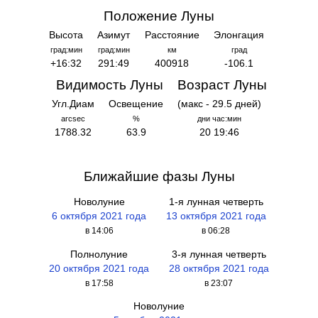
Положение Луны
Высота
Азимут
Расстояние
Элонгация
град:мин
град:мин
км
град
+16:32
291:49
400918
-106.1
Видимость Луны
Возраст Луны
Угл.Диам
Освещение
(макс - 29.5 дней)
arcsec
%
дни час:мин
1788.32
63.9
20 19:46
Ближайшие фазы Луны
Новолуние
1-я лунная четверть
6 октября 2021 года
13 октября 2021 года
в 14:06
в 06:28
Полнолуние
3-я лунная четверть
20 октября 2021 года
28 октября 2021 года
в 17:58
в 23:07
Новолуние