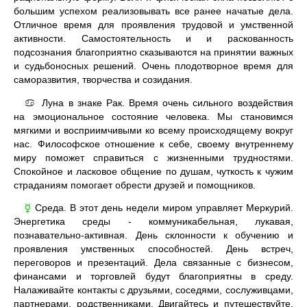
большим успехом реализовывать все ранее начатые дела.
Отличное время для проявления трудовой и умственной
активности. Самостоятельность и и раскованность
подсознания благоприятно сказываются на принятии важных
и судьбоносных решений. Очень плодотворное время для
саморазвития, творчества и созидания.
Луна в знаке Рак. Время очень сильного воздействия
♋
на эмоциональное состояние человека. Мы становимся
мягкими и восприимчивыми ко всему происходящему вокруг
нас. Философское отношение к себе, своему внутреннему
миру поможет справиться с жизненными трудностями.
Спокойное и ласковое общение по душам, чуткость к чужим
страданиям помогает обрести друзей и помощников.
Среда. В этот день недели миром управляет Меркурий.
☿
Энергетика среды - коммуникабельная, лукавая,
познавательно-активная. День склонности к обучению и
проявления умственных способностей. День встреч,
переговоров и презентаций. Дела связанные с бизнесом,
финансами и торговлей будут благоприятны в среду.
Налаживайте контакты с друзьями, соседями, сослуживцами,
партнерами, родственниками. Двигайтесь и путешествуйте.