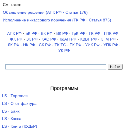
См. также:
Объявление решения (АПК РФ · Статья 176)
Исполнение инкассового поручения (ГК РФ · Статья 875)
АПК РФ
·
БК РФ
·
ВК РФ
·
ВК РФ
·
ГрК РФ
·
ГК РФ
·
ГПК РФ
·
ЖК РФ
·
ЗК РФ
·
КАС РФ
·
КоАП РФ
·
КВВТ РФ
·
КТМ РФ
·
ЛК РФ
·
НК РФ
·
СК РФ
·
ТК TC
·
ТК РФ
·
УИК РФ
·
УПК РФ
·
УК РФ
Программы
LS · Торговля
LS · Счет-фактура
LS · Банк
LS · Касса
LS · Книга (КУДиР)