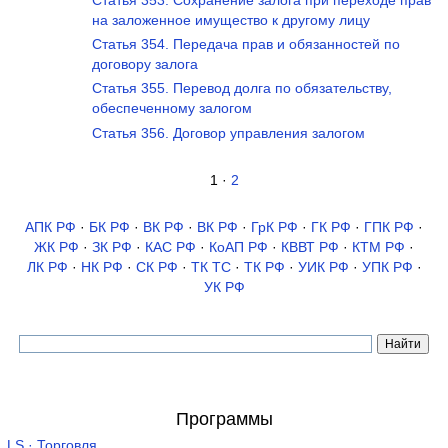
Статья 353. Сохранение залога при переходе прав
на заложенное имущество к другому лицу
Статья 354. Передача прав и обязанностей по
договору залога
Статья 355. Перевод долга по обязательству,
обеспеченному залогом
Статья 356. Договор управления залогом
1 ·
2
АПК РФ
·
БК РФ
·
ВК РФ
·
ВК РФ
·
ГрК РФ
·
ГК РФ
·
ГПК РФ
·
ЖК РФ
·
ЗК РФ
·
КАС РФ
·
КоАП РФ
·
КВВТ РФ
·
КТМ РФ
·
ЛК РФ
·
НК РФ
·
СК РФ
·
ТК TC
·
ТК РФ
·
УИК РФ
·
УПК РФ
·
УК РФ
Программы
LS · Торговля