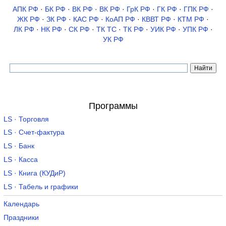
АПК РФ
·
БК РФ
·
ВК РФ
·
ВК РФ
·
ГрК РФ
·
ГК РФ
·
ГПК РФ
·
ЖК РФ
·
ЗК РФ
·
КАС РФ
·
КоАП РФ
·
КВВТ РФ
·
КТМ РФ
·
ЛК РФ
·
НК РФ
·
СК РФ
·
ТК TC
·
ТК РФ
·
УИК РФ
·
УПК РФ
·
УК РФ
Программы
LS · Торговля
LS · Счет-фактура
LS · Банк
LS · Касса
LS · Книга (КУДиР)
LS · Табель и графики
Календарь
Праздники