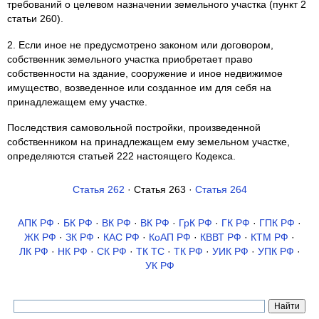
требований о целевом назначении земельного участка (пункт 2
статьи 260).
2. Если иное не предусмотрено законом или договором,
собственник земельного участка приобретает право
собственности на здание, сооружение и иное недвижимое
имущество, возведенное или созданное им для себя на
принадлежащем ему участке.
Последствия самовольной постройки, произведенной
собственником на принадлежащем ему земельном участке,
определяются статьей 222 настоящего Кодекса.
Статья 262
· Статья 263 ·
Статья 264
АПК РФ
·
БК РФ
·
ВК РФ
·
ВК РФ
·
ГрК РФ
·
ГК РФ
·
ГПК РФ
·
ЖК РФ
·
ЗК РФ
·
КАС РФ
·
КоАП РФ
·
КВВТ РФ
·
КТМ РФ
·
ЛК РФ
·
НК РФ
·
СК РФ
·
ТК TC
·
ТК РФ
·
УИК РФ
·
УПК РФ
·
УК РФ