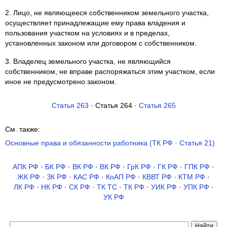
2. Лицо, не являющееся собственником земельного участка,
осуществляет принадлежащие ему права владения и
пользования участком на условиях и в пределах,
установленных законом или договором с собственником.
3. Владелец земельного участка, не являющийся
собственником, не вправе распоряжаться этим участком, если
иное не предусмотрено законом.
Статья 263
· Статья 264 ·
Статья 265
См. также:
Основные права и обязанности работника (ТК РФ · Статья 21)
АПК РФ
·
БК РФ
·
ВК РФ
·
ВК РФ
·
ГрК РФ
·
ГК РФ
·
ГПК РФ
·
ЖК РФ
·
ЗК РФ
·
КАС РФ
·
КоАП РФ
·
КВВТ РФ
·
КТМ РФ
·
ЛК РФ
·
НК РФ
·
СК РФ
·
ТК TC
·
ТК РФ
·
УИК РФ
·
УПК РФ
·
УК РФ