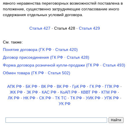
явного неравенства переговорных возможностей поставлена в
положение, существенно затрудняющее согласование иного
содержания отдельных условий договора.
Статья 427
· Статья 428 ·
Статья 429
См. также:
Понятие договора (ГК РФ · Статья 420)
Договор присоединения (ГК РФ · Статья 428)
Форма договора розничной купли-продажи (ГК РФ · Статья 493)
Обмен товара (ГК РФ · Статья 502)
АПК РФ
·
БК РФ
·
ВК РФ
·
ВК РФ
·
ГрК РФ
·
ГК РФ
·
ГПК РФ
·
ЖК РФ
·
ЗК РФ
·
КАС РФ
·
КоАП РФ
·
КВВТ РФ
·
КТМ РФ
·
ЛК РФ
·
НК РФ
·
СК РФ
·
ТК TC
·
ТК РФ
·
УИК РФ
·
УПК РФ
·
УК РФ