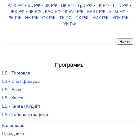
АПК РФ
·
БК РФ
·
ВК РФ
·
ВК РФ
·
ГрК РФ
·
ГК РФ
·
ГПК РФ
·
ЖК РФ
·
ЗК РФ
·
КАС РФ
·
КоАП РФ
·
КВВТ РФ
·
КТМ РФ
·
ЛК РФ
·
НК РФ
·
СК РФ
·
ТК TC
·
ТК РФ
·
УИК РФ
·
УПК РФ
·
УК РФ
Программы
LS · Торговля
LS · Счет-фактура
LS · Банк
LS · Касса
LS · Книга (КУДиР)
LS · Табель и графики
Календарь
Праздники