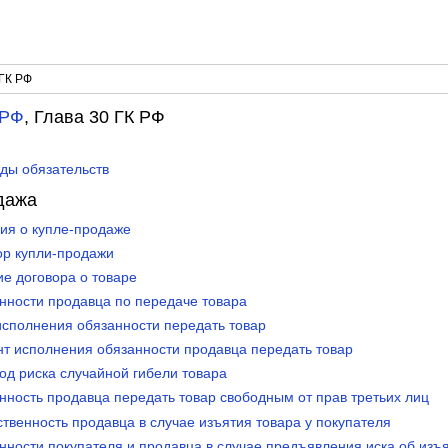
 ГК РФ
 РФ
, Глава 30 ГК РФ
иды обязательств
дажа
ия о купле-продаже
ор купли-продажи
ие договора о товаре
анности продавца по передаче товара
исполнения обязанности передать товар
нт исполнения обязанности продавца передать товар
од риска случайной гибели товара
нность продавца передать товар свободным от прав третьих лиц
ственность продавца в случае изъятия товара у покупателя
нности покупателя и продавца в случае предъявления иска об изъ