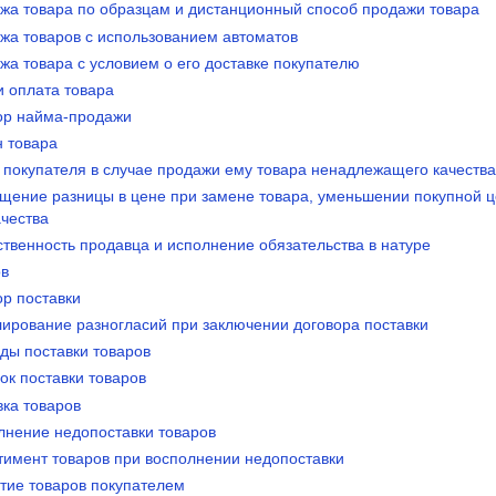
ажа товара по образцам и дистанционный способ продажи товара
ажа товаров с использованием автоматов
жа товара с условием о его доставке покупателю
и оплата товара
вор найма-продажи
н товара
а покупателя в случае продажи ему товара ненадлежащего качеств
ещение разницы в цене при замене товара, уменьшении покупной ц
чества
ственность продавца и исполнение обязательства в натуре
ов
ор поставки
лирование разногласий при заключении договора поставки
ды поставки товаров
ок поставки товаров
вка товаров
олнение недопоставки товаров
ртимент товаров при восполнении недопоставки
ятие товаров покупателем