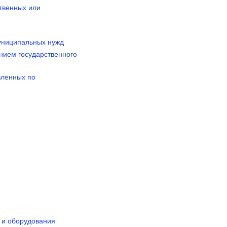
ственных или
муниципальных нужд
нием государственного
вленных по
в и оборудования