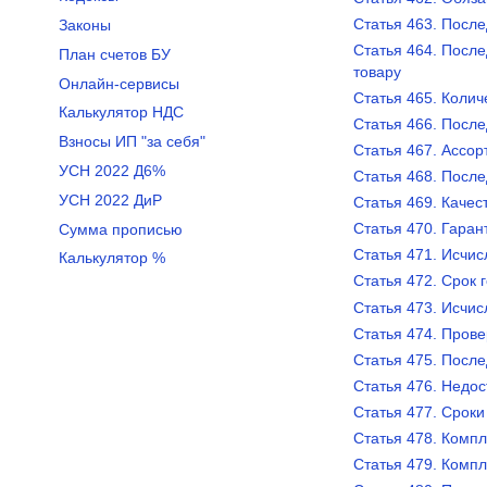
Статья 463. Посл
Законы
Статья 464. Посл
План счетов БУ
товару
Онлайн-сервисы
Статья 465. Колич
Калькулятор НДС
Статья 466. После
Взносы ИП "за себя"
Статья 467. Ассор
УСН 2022 Д6%
Статья 468. Посл
УСН 2022 ДиР
Статья 469. Качес
Статья 470. Гаран
Сумма прописью
Статья 471. Исчис
Калькулятор %
Статья 472. Срок 
Статья 473. Исчис
Статья 474. Прове
Статья 475. Посл
Статья 476. Недос
Статья 477. Срок
Статья 478. Компл
Статья 479. Компл