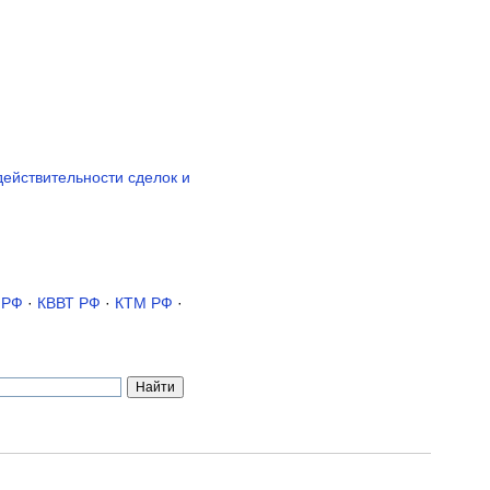
действительности сделок и
 РФ
·
КВВТ РФ
·
КТМ РФ
·