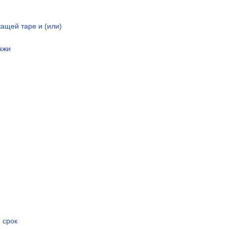
жащей таре и (или)
ажи
 срок