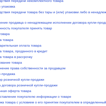
едствия передачи некомплектного товара
и упаковка
дствия передачи товара без тары и (или) упаковки либо в ненадле
щение продавца о ненадлежащем исполнении договора купли-прод
нность покупателя принять товар
товара
а товара
варительная оплата товара
а товара, проданного в кредит
а товара в рассрочку
ование товара
анение права собственности за продавцом
я-продажа
ор розничной купли-продажи
а договора розничной купли-продажи
ичная оферта товара
оставление покупателю информации о товаре
жа товара с условием о его принятии покупателем в определенный