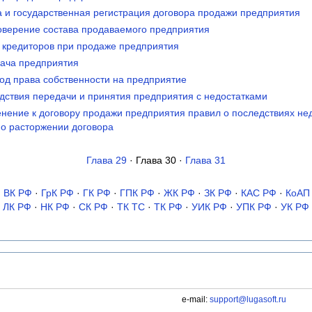
а и государственная регистрация договора продажи предприятия
товерение состава продаваемого предприятия
а кредиторов при продаже предприятия
дача предприятия
ход права собственности на предприятие
едствия передачи и принятия предприятия с недостатками
енение к договору продажи предприятия правил о последствиях не
 о расторжении договора
Глава 29
· Глава 30 ·
Глава 31
·
ВК РФ
·
ГрК РФ
·
ГК РФ
·
ГПК РФ
·
ЖК РФ
·
ЗК РФ
·
КАС РФ
·
КоАП
ЛК РФ
·
НК РФ
·
СК РФ
·
ТК TC
·
ТК РФ
·
УИК РФ
·
УПК РФ
·
УК РФ
e-mail:
support@lugasoft.ru