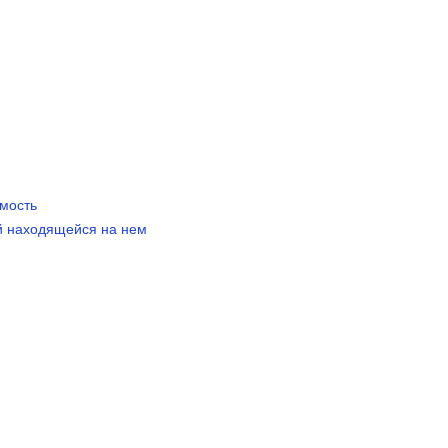
имость
ой находящейся на нем