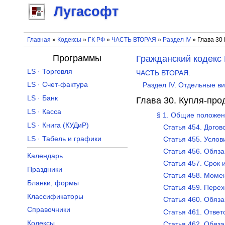
Лугасофт
Главная
»
Кодексы
»
ГК РФ
»
ЧАСТЬ ВТОРАЯ
»
Раздел IV
» Глава 30
Программы
Гражданский кодекс
LS · Торговля
ЧАСТЬ ВТОРАЯ.
LS · Счет-фактура
Раздел IV. Отдельные в
LS · Банк
Глава 30. Купля-про
LS · Касса
§ 1. Общие положен
LS · Книга (КУДиР)
Статья 454. Догов
LS · Табель и графики
Статья 455. Услов
Статья 456. Обяз
Календарь
Статья 457. Срок 
Праздники
Статья 458. Моме
Бланки, формы
Статья 459. Перех
Классификаторы
Статья 460. Обяза
Справочники
Статья 461. Ответ
Кодексы
Статья 462. Обяза