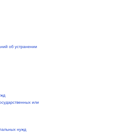
аний об устранении
ужд
государственных или
ипальных нужд