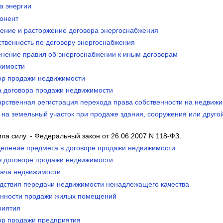
а энергии
бонент
нение и расторжение договора энергоснабжения
ственность по договору энергоснабжения
енение правил об энергоснабжении к иным договорам
жимости
вор продажи недвижимости
а договора продажи недвижимости
дарственная регистрация перехода права собственности на недвиж
а на земельный участок при продаже здания, сооружения или друг
ила силу. - Федеральный закон от 26.06.2007 N 118-ФЗ.
деление предмета в договоре продажи недвижимости
 в договоре продажи недвижимости
дача недвижимости
едствия передачи недвижимости ненадлежащего качества
енности продажи жилых помещений
риятия
вор продажи предприятия