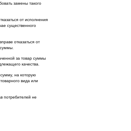
бовать замены такого
отказаться от исполнения
учае существенного
вправе отказаться от
 суммы.
аченной за товар суммы
длежащего качества.
 сумму, на которую
 товарного вида или
ав потребителей не