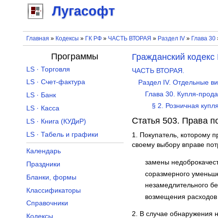
Лугасофт
Главная
»
Кодексы
»
ГК РФ
»
ЧАСТЬ ВТОРАЯ
»
Раздел IV
»
Глава 30
Программы
Гражданский кодекс
LS · Торговля
ЧАСТЬ ВТОРАЯ.
LS · Счет-фактура
Раздел IV. Отдельные в
Глава 30. Купля-прод
LS · Банк
§ 2. Розничная купл
LS · Касса
Статья 503. Права п
LS · Книга (КУДиР)
LS · Табель и графики
1. Покупатель, которому 
своему выбору вправе пот
Календарь
замены недоброкачест
Праздники
соразмерного уменьш
Бланки, формы
незамедлительного бе
Классификаторы
возмещения расходов 
Справочники
2. В случае обнаружения н
Кодексы