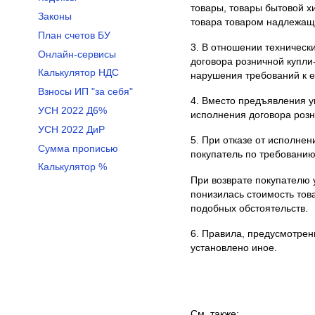
товары, товары бытовой х
Законы
товара товаром надлежащ
План счетов БУ
3. В отношении техническ
Онлайн-сервисы
договора розничной купли
Калькулятор НДС
нарушения требований к ег
Взносы ИП "за себя"
4. Вместо предъявления ук
УСН 2022 Д6%
исполнения договора розн
УСН 2022 ДиР
5. При отказе от исполне
Сумма прописью
покупатель по требованию
Калькулятор %
При возврате покупателю 
понизилась стоимость това
подобных обстоятельств.
6. Правила, предусмотрен
установлено иное.
См. также: