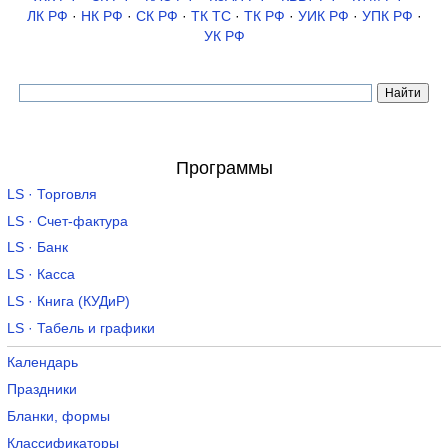
ЛК РФ
·
НК РФ
·
СК РФ
·
ТК TC
·
ТК РФ
·
УИК РФ
·
УПК РФ
·
УК РФ
Программы
LS · Торговля
LS · Счет-фактура
LS · Банк
LS · Касса
LS · Книга (КУДиР)
LS · Табель и графики
Календарь
Праздники
Бланки, формы
Классификаторы