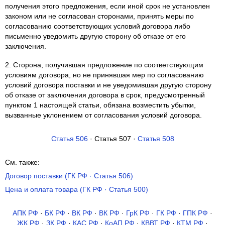
получения этого предложения, если иной срок не установлен
законом или не согласован сторонами, принять меры по
согласованию соответствующих условий договора либо
письменно уведомить другую сторону об отказе от его
заключения.
2. Сторона, получившая предложение по соответствующим
условиям договора, но не принявшая мер по согласованию
условий договора поставки и не уведомившая другую сторону
об отказе от заключения договора в срок, предусмотренный
пунктом 1 настоящей статьи, обязана возместить убытки,
вызванные уклонением от согласования условий договора.
Статья 506
· Статья 507 ·
Статья 508
См. также:
Договор поставки (ГК РФ · Статья 506)
Цена и оплата товара (ГК РФ · Статья 500)
АПК РФ
·
БК РФ
·
ВК РФ
·
ВК РФ
·
ГрК РФ
·
ГК РФ
·
ГПК РФ
·
ЖК РФ
·
ЗК РФ
·
КАС РФ
·
КоАП РФ
·
КВВТ РФ
·
КТМ РФ
·