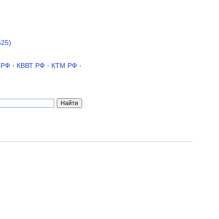
525)
 РФ
·
КВВТ РФ
·
КТМ РФ
·