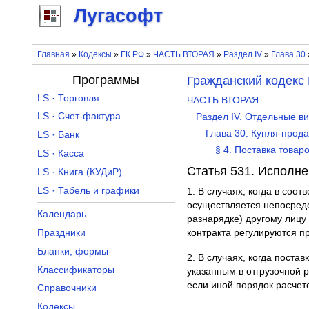
Лугасофт
Главная
»
Кодексы
»
ГК РФ
»
ЧАСТЬ ВТОРАЯ
»
Раздел IV
»
Глава 30
Программы
Гражданский кодекс
LS · Торговля
ЧАСТЬ ВТОРАЯ.
LS · Счет-фактура
Раздел IV. Отдельные в
Глава 30. Купля-прод
LS · Банк
§ 4. Поставка това
LS · Касса
Статья 531. Исполне
LS · Книга (КУДиР)
LS · Табель и графики
1. В случаях, когда в соо
осуществляется непосредс
Календарь
разнарядке) другому лицу
Праздники
контракта регулируются п
Бланки, формы
2. В случаях, когда пост
Классификаторы
указанным в отгрузочной 
если иной порядок расчет
Справочники
Кодексы