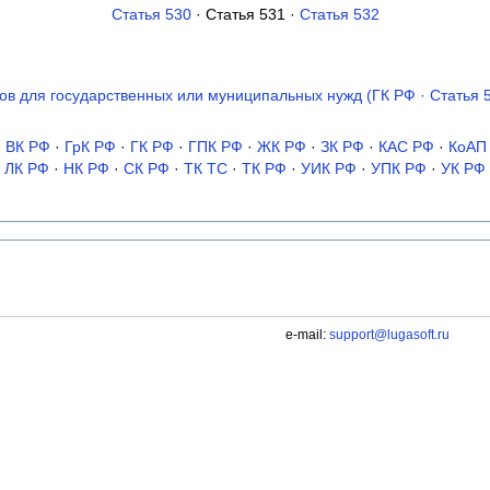
Статья 530
· Статья 531 ·
Статья 532
ов для государственных или муниципальных нужд (ГК РФ · Статья 
·
ВК РФ
·
ГрК РФ
·
ГК РФ
·
ГПК РФ
·
ЖК РФ
·
ЗК РФ
·
КАС РФ
·
КоАП
ЛК РФ
·
НК РФ
·
СК РФ
·
ТК TC
·
ТК РФ
·
УИК РФ
·
УПК РФ
·
УК РФ
e-mail:
support@lugasoft.ru