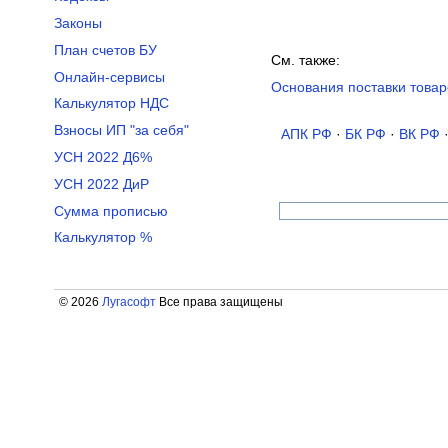
Законы
План счетов БУ
См. также:
Онлайн-сервисы
Основания поставки товар
Калькулятор НДС
Взносы ИП "за себя"
АПК РФ
·
БК РФ
·
ВК РФ
УСН 2022 Д6%
УСН 2022 ДиР
Сумма прописью
Калькулятор %
© 2026
Лугасофт
Все права защищены