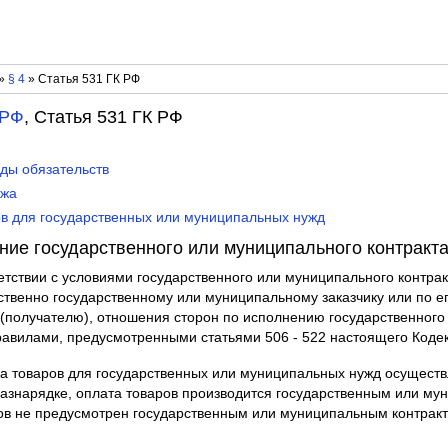
»
§ 4
» Статья 531 ГК РФ
 РФ
, Статья 531 ГК РФ
иды обязательств
ажа
ров для государственных или муниципальных нужд
ние государственного или муниципального контракт
тветствии с условиями государственного или муниципального контрак
твенно государственному или муниципальному заказчику или по ег
 (получателю), отношения сторон по исполнению государственного
равилами, предусмотренными статьями 506 - 522 настоящего Кодек
авка товаров для государственных или муниципальных нужд осущест
разнарядке, оплата товаров производится государственным или му
ов не предусмотрен государственным или муниципальным контракт