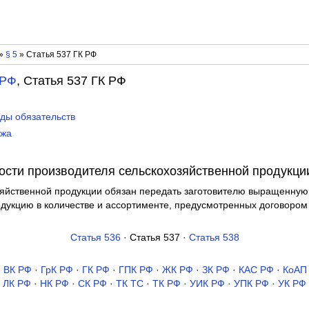
»
§ 5
» Статья 537 ГК РФ
 РФ
, Статья 537 ГК РФ
иды обязательств
ажа
ости производителя сельскохозяйственной продукци
зяйственной продукции обязан передать заготовителю выращенную
дукцию в количестве и ассортименте, предусмотренных договором 
Статья 536
· Статья 537 ·
Статья 538
·
ВК РФ
·
ГрК РФ
·
ГК РФ
·
ГПК РФ
·
ЖК РФ
·
ЗК РФ
·
КАС РФ
·
КоАП
ЛК РФ
·
НК РФ
·
СК РФ
·
ТК TC
·
ТК РФ
·
УИК РФ
·
УПК РФ
·
УК РФ