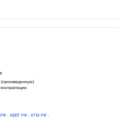
и
 (произведенную)
контрактации.
 РФ
·
КВВТ РФ
·
КТМ РФ
·