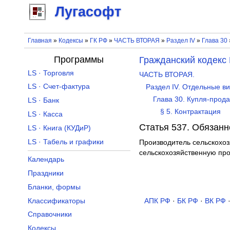
Лугасофт
Главная
»
Кодексы
»
ГК РФ
»
ЧАСТЬ ВТОРАЯ
»
Раздел IV
»
Глава 30
Программы
Гражданский кодекс
LS · Торговля
ЧАСТЬ ВТОРАЯ.
LS · Счет-фактура
Раздел IV. Отдельные в
Глава 30. Купля-прод
LS · Банк
§ 5. Контрактация
LS · Касса
Статья 537. Обязанн
LS · Книга (КУДиР)
LS · Табель и графики
Производитель сельскохо
сельскохозяйственную про
Календарь
Праздники
Бланки, формы
Классификаторы
АПК РФ
·
БК РФ
·
ВК РФ
Справочники
Кодексы