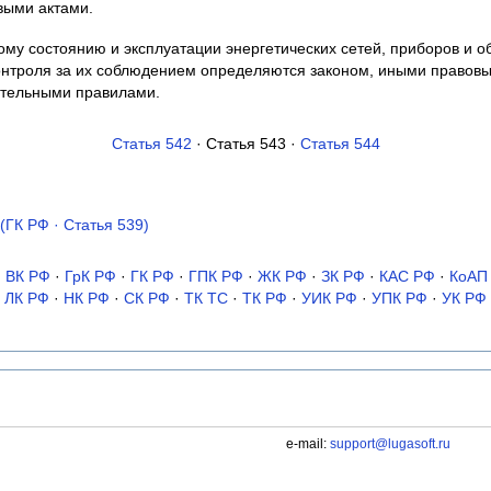
выми актами.
ому состоянию и эксплуатации энергетических сетей, приборов и о
онтроля за их соблюдением определяются законом, иными правовы
ательными правилами.
Статья 542
· Статья 543 ·
Статья 544
(ГК РФ · Статья 539)
·
ВК РФ
·
ГрК РФ
·
ГК РФ
·
ГПК РФ
·
ЖК РФ
·
ЗК РФ
·
КАС РФ
·
КоАП
ЛК РФ
·
НК РФ
·
СК РФ
·
ТК TC
·
ТК РФ
·
УИК РФ
·
УПК РФ
·
УК РФ
e-mail:
support@lugasoft.ru