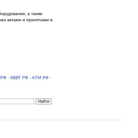
борудования, а также
ми актами и принятыми в
 РФ
·
КВВТ РФ
·
КТМ РФ
·