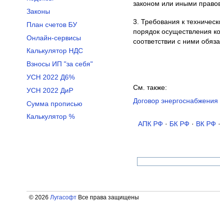
законом или иными право
Законы
3. Требования к техническ
План счетов БУ
порядок осуществления к
Онлайн-сервисы
соответствии с ними обяз
Калькулятор НДС
Взносы ИП "за себя"
УСН 2022 Д6%
См. также:
УСН 2022 ДиР
Договор энергоснабжения 
Сумма прописью
Калькулятор %
АПК РФ
·
БК РФ
·
ВК РФ
© 2026
Лугасофт
Все права защищены