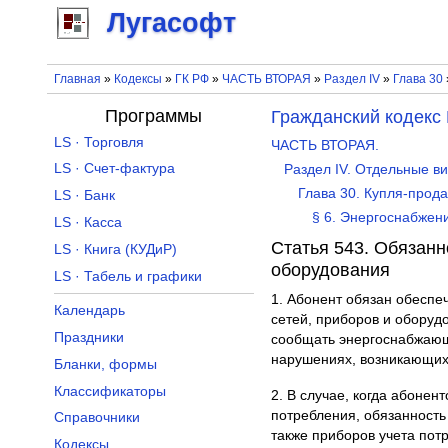
Лугасофт
Главная
»
Кодексы
»
ГК РФ
»
ЧАСТЬ ВТОРАЯ
»
Раздел IV
»
Глава 30
Программы
Гражданский кодекс
LS · Торговля
ЧАСТЬ ВТОРАЯ.
LS · Счет-фактура
Раздел IV. Отдельные в
Глава 30. Купля-прод
LS · Банк
§ 6. Энергоснабжен
LS · Касса
Статья 543. Обязанн
LS · Книга (КУДиР)
оборудования
LS · Табель и графики
1. Абонент обязан обеспе
Календарь
сетей, приборов и оборуд
Праздники
сообщать энергоснабжающе
нарушениях, возникающих
Бланки, формы
Классификаторы
2. В случае, когда абоне
потребления, обязанность
Справочники
также приборов учета пот
Кодексы