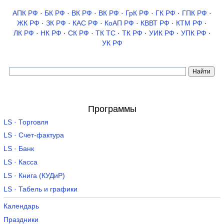
АПК РФ
·
БК РФ
·
ВК РФ
·
ВК РФ
·
ГрК РФ
·
ГК РФ
·
ГПК РФ
·
ЖК РФ
·
ЗК РФ
·
КАС РФ
·
КоАП РФ
·
КВВТ РФ
·
КТМ РФ
·
ЛК РФ
·
НК РФ
·
СК РФ
·
ТК TC
·
ТК РФ
·
УИК РФ
·
УПК РФ
·
УК РФ
Программы
LS · Торговля
LS · Счет-фактура
LS · Банк
LS · Касса
LS · Книга (КУДиР)
LS · Табель и графики
Календарь
Праздники